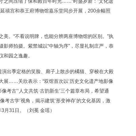
之间压缩了保和殿百年时光……“时盛岁新：‘文化遗
物院延禧宫和恭王府博物馆嘉乐堂同步开展，200余幅照
美。“不看说明牌，也能分辨两座博物馆的区别。”执
摄影师拍摄。紫禁城以“中轴为序”，尽显礼制庄严，恭
仪和园之逸趣。
遗演出季定格的笑脸、廊子上散步的橘猫、穿梭在大殿
大展……关欣表示：“双馆首次以‘历史文化遗产地影像
·影像考古’‘人文共筑·古韵新生’三个篇章布局，希望通
像考古学’视角，揭示建筑‘形变神存’的文化基因，激
3月31日。（刘冕 金瑶）