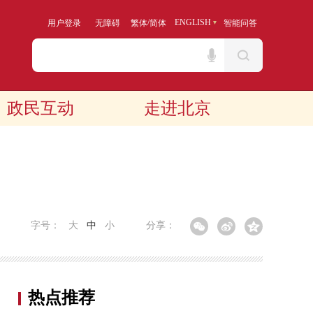
/
ENGLISH
用户登录
无障碍
繁体
简体
智能问答
政民互动
走进北京
字号：
大
中
小
分享：
热点推荐