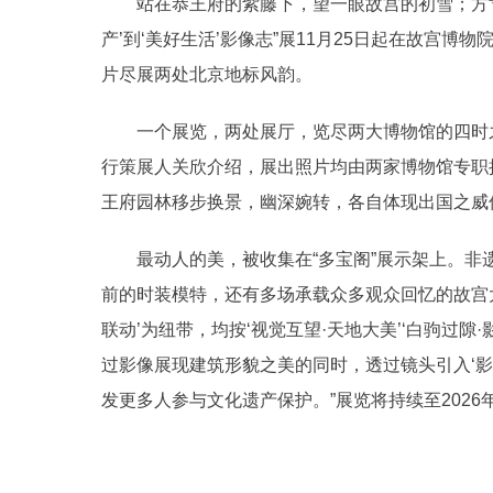
站在恭王府的紫藤下，望一眼故宫的初雪；方寸
产’到‘美好生活’影像志”展11月25日起在故宫博
片尽展两处北京地标风韵。
一个展览，两处展厅，览尽两大博物馆的四时之
行策展人关欣介绍，展出照片均由两家博物馆专职
王府园林移步换景，幽深婉转，各自体现出国之威
最动人的美，被收集在“多宝阁”展示架上。非
前的时装模特，还有多场承载众多观众回忆的故宫
联动’为纽带，均按‘视觉互望·天地大美’‘白驹过隙
过影像展现建筑形貌之美的同时，透过镜头引入‘影
发更多人参与文化遗产保护。”展览将持续至2026年