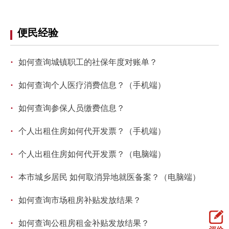
走进北京
北京概况
十六区概览
人文北京
便民经验
·
绿色北京
图说北京
视频北京
如何查询城镇职工的社保年度对账单？
·
如何查询个人医疗消费信息？（手机端）
多语种
·
如何查询参保人员缴费信息？
ENGLISH
한국어
日本語
·
个人出租住房如何代开发票？（手机端）
DEUTSCH
FRANÇAIS
РУССКИЙ ЯЗЫК
·
个人出租住房如何代开发票？（电脑端）
ESPAÑOL
العربية
PORTUGUÊS
·
本市城乡居民 如何取消异地就医备案？（电脑端）
·
如何查询市场租房补贴发放结果？
ITALIANO
·
如何查询公租房租金补贴发放结果？