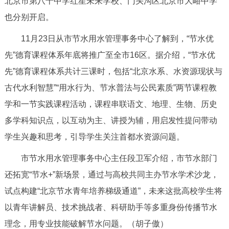
北京市第八十中学红星未来学校、门头沟区北京市大峪中学
决策公开
专题公开
也分别开启。
政务服务
11月23日从市节水用水管理事务中心了解到，“节水优
先”德育课程体系年底将推广至全市16区。据介绍，“节水优
个人服务
法人服务
部门服务
先”德育课程体系共计三课时，包括“北京水系、水资源现状与
古代水利智慧”“用水行为、节水普法与公民素质”两节课程教
便民服务
利企服务
投资项目
学和一节实践课程活动，课程串联语文、地理、生物、历史
多学科知识点，以互动为主、讲授为辅，用启发性提问带动
中介服务
阳光政务
学生兴趣和思考，引导学生关注首都水资源问题。
政民互动
市节水用水管理事务中心主任段卫军介绍，市节水部门
还拓宽“节水+”新场景，通过与高校共同主办节水学术沙龙，
12345网上接诉即办
我要咨询
我要建议
试点构建“北京节水青年培养梯级通道”，未来这批高校学生将
以青年讲解员、技术挑战者、科研助手等多重身份传播节水
参与调查
在线访谈
图说互动
理念，用专业技能破解节水问题。（胡子傲）