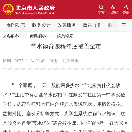
网站地图
搜索
无障碍
登录
要闻动态
要闻动态
政务公开
政务服务
政策服务
政民互动
政务服务
>
便民服务
>
信息提示
党中央精神
国务院信息
中央部委动态
节水德育课程年底覆盖全市
北京要闻
会议信息
部门动态
日期：2025-11-24 09:42
来源：北京日报
各区热点
“一个家庭，一天一般能用多少水？”“北京为什么会缺
政务公开
水？”“生活中有哪些节水妙招？”在顺义牛栏山第一中学实验
学校，德育教师郭老师结合顺义水资源现状，用情景模拟、
市领导
机构职能
政策服务
数据对比、案例分析等方式，为学生系统讲解节水知识，这
政策兑现
政策解读
回应关切
是顺义区首堂“节水优先”德育校本课。同样的课程，在大兴区