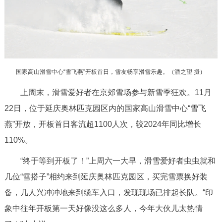
决策公开
专题公开
政务服务
个人服务
法人服务
部门服务
国家高山滑雪中心“雪飞燕”开板首日，雪友畅享滑雪乐趣。（
潘之望 摄
）
上周末，滑雪爱好者在京郊雪场参与新雪季狂欢。11月
便民服务
利企服务
投资项目
22日，位于延庆奥林匹克园区内的国家高山滑雪中心“雪飞
中介服务
阳光政务
燕”开放，开板首日客流超1100人次，较2024年同比增长
110%。
政民互动
“终于等到开板了！”上周六一大早，滑雪爱好者虫虫就和
12345网上接诉即办
我要咨询
我要建议
几位“雪搭子”相约来到延庆奥林匹克园区，买完雪票换好装
备，几人兴冲冲地来到缆车入口，发现现场已排起长队。“印
参与调查
在线访谈
图说互动
象中往年开板第一天好像没这么多人，今年大伙儿太热情