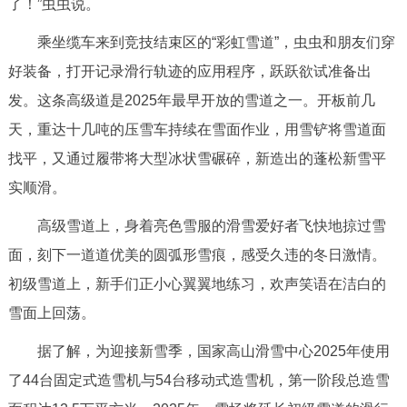
了！”虫虫说。
走进北京
乘坐缆车来到竞技结束区的“彩虹雪道”，虫虫和朋友们穿
北京概况
十六区概览
人文北京
好装备，打开记录滑行轨迹的应用程序，跃跃欲试准备出
发。这条高级道是2025年最早开放的雪道之一。开板前几
绿色北京
图说北京
视频北京
天，重达十几吨的压雪车持续在雪面作业，用雪铲将雪道面
多语种
找平，又通过履带将大型冰状雪碾碎，新造出的蓬松新雪平
实顺滑。
ENGLISH
한국어
日本語
高级雪道上，身着亮色雪服的滑雪爱好者飞快地掠过雪
面，刻下一道道优美的圆弧形雪痕，感受久违的冬日激情。
DEUTSCH
FRANÇAIS
РУССКИЙ ЯЗЫК
初级雪道上，新手们正小心翼翼地练习，欢声笑语在洁白的
ESPAÑOL
العربية
PORTUGUÊS
雪面上回荡。
据了解，为迎接新雪季，国家高山滑雪中心2025年使用
ITALIANO
了44台固定式造雪机与54台移动式造雪机，第一阶段总造雪