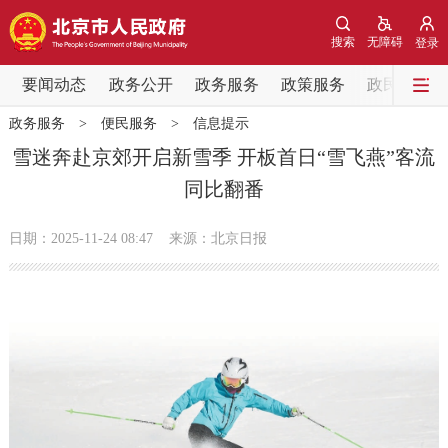
网站地图
搜索
无障碍
登录
要闻动态
要闻动态
政务公开
政务服务
政策服务
政民互动
政务服务
>
便民服务
>
信息提示
党中央精神
国务院信息
中央部委动态
雪迷奔赴京郊开启新雪季 开板首日“雪飞燕”客流
同比翻番
北京要闻
会议信息
部门动态
日期：2025-11-24 08:47
来源：北京日报
各区热点
政务公开
市领导
机构职能
政策服务
政策兑现
政策解读
回应关切