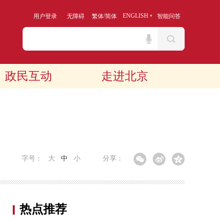
/
ENGLISH
用户登录
无障碍
繁体
简体
智能问答
政民互动
走进北京
字号：
大
中
小
分享：
热点推荐