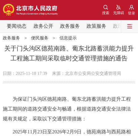
网站地图
搜索
无障碍
登录
要闻动态
要闻动态
政务公开
政务服务
政策服务
政民互动
政务服务
>
便民服务
>
信息提示
党中央精神
国务院信息
中央部委动态
关于门头沟区德苑南路、葡东北路蓄洪能力提升
工程施工期间采取临时交通管理措施的通告
北京要闻
会议信息
部门动态
日期：2025-11-18 17:39
来源：北京市公安局公安交通管理局
各区热点
政务公开
为保证门头沟区德苑南路、葡东北路蓄洪能力提升工程
施工期间的道路交通安全与畅通，根据道路交通安全法律法
市领导
机构职能
政策服务
规有关规定，采取以下交通管理措施：
政策兑现
政策解读
回应关切
2025年11月23日至2026年2月9日，德苑南路与西苑路相