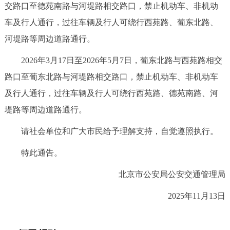
交路口至德苑南路与河堤路相交路口，禁止机动车、非机动
决策公开
专题公开
车及行人通行，过往车辆及行人可绕行西苑路、葡东北路、
政务服务
河堤路等周边道路通行。
2026年3月17日至2026年5月7日，葡东北路与西苑路相交
个人服务
法人服务
部门服务
路口至葡东北路与河堤路相交路口，禁止机动车、非机动车
及行人通行，过往车辆及行人可绕行西苑路、德苑南路、河
便民服务
利企服务
投资项目
堤路等周边道路通行。
中介服务
阳光政务
请社会单位和广大市民给予理解支持，自觉遵照执行。
政民互动
特此通告。
北京市公安局公安交通管理局
12345网上接诉即办
我要咨询
我要建议
2025年11月13日
参与调查
在线访谈
图说互动