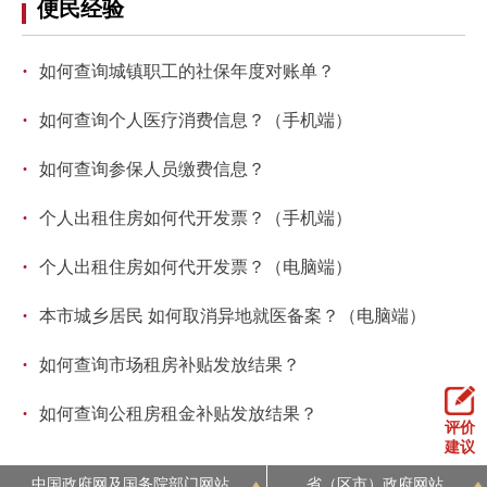
便民经验
走进北京
北京概况
十六区概览
人文北京
·
如何查询城镇职工的社保年度对账单？
·
如何查询个人医疗消费信息？（手机端）
绿色北京
图说北京
视频北京
·
如何查询参保人员缴费信息？
多语种
·
个人出租住房如何代开发票？（手机端）
ENGLISH
한국어
日本語
·
个人出租住房如何代开发票？（电脑端）
DEUTSCH
FRANÇAIS
РУССКИЙ ЯЗЫК
·
本市城乡居民 如何取消异地就医备案？（电脑端）
·
如何查询市场租房补贴发放结果？
ESPAÑOL
العربية
PORTUGUÊS
·
如何查询公租房租金补贴发放结果？
评价
ITALIANO
建议
中国政府网及国务院部门网站
省（区市）政府网站