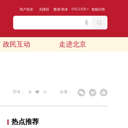
/
ENGLISH
用户登录
无障碍
繁体
简体
智能问答
政民互动
走进北京
字号：
大
中
小
分享：
热点推荐