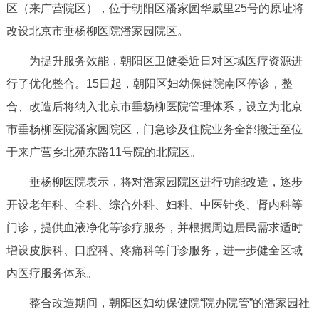
区（来广营院区），位于朝阳区潘家园华威里25号的原址将
决策公开
专题公开
改设北京市垂杨柳医院潘家园院区。
政务服务
为提升服务效能，朝阳区卫健委近日对区域医疗资源进
行了优化整合。15日起，朝阳区妇幼保健院南区停诊，整
个人服务
法人服务
部门服务
合、改造后将纳入北京市垂杨柳医院管理体系，设立为北京
市垂杨柳医院潘家园院区，门急诊及住院业务全部搬迁至位
便民服务
利企服务
投资项目
于来广营乡北苑东路11号院的北院区。
中介服务
阳光政务
垂杨柳医院表示，将对潘家园院区进行功能改造，逐步
开设老年科、全科、综合外科、妇科、中医针灸、肾内科等
政民互动
门诊，提供血液净化等诊疗服务，并根据周边居民需求适时
12345网上接诉即办
我要咨询
我要建议
增设皮肤科、口腔科、疼痛科等门诊服务，进一步健全区域
内医疗服务体系。
参与调查
在线访谈
图说互动
整合改造期间，朝阳区妇幼保健院“院办院管”的潘家园社