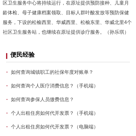
走进北京
区卫生服务中心将持续运行，在原址提供预防接种、儿童月
龄体检、母子健康档案领取、目标人群叶酸发放等预防保健
北京概况
十六区概览
人文北京
服务，下设的松榆西里、华威西里、松榆东里、华威北里4个
社区卫生服务站，也继续在原址提供诊疗服务。（孙乐琪）
绿色北京
图说北京
视频北京
多语种
便民经验
ENGLISH
한국어
日本語
·
如何查询城镇职工的社保年度对账单？
·
DEUTSCH
FRANÇAIS
РУССКИЙ ЯЗЫК
如何查询个人医疗消费信息？（手机端）
·
如何查询参保人员缴费信息？
ESPAÑOL
العربية
PORTUGUÊS
·
个人出租住房如何代开发票？（手机端）
ITALIANO
·
个人出租住房如何代开发票？（电脑端）