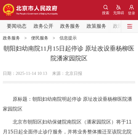
网站地图
搜索
无障碍
登录
要闻动态
要闻动态
政务公开
政务服务
政策服务
政民互动
政务服务
>
便民服务
>
信息提示
党中央精神
国务院信息
中央部委动态
朝阳妇幼南院11月15日起停诊 原址改设垂杨柳医
院潘家园院区
北京要闻
会议信息
部门动态
日期：2025-11-14 10:13
来源：北京日报
各区热点
政务公开
原标题：朝阳妇幼南院明起停诊 原址改设垂杨柳医院潘
家园院区
市领导
机构职能
政策服务
北京市朝阳区妇幼保健院南院区（潘家园院区）将于11
政策兑现
政策解读
回应关切
月15日起全面停止诊疗服务，并将业务整体搬迁至该院北院