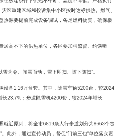
在极端条件下供热不中断、温度不降低。严格执行
构、灾区重建区域和投诉集中小区按时达标供热。燃气、
急热源要提前完成设备调试，备足燃料物资，确保极
居高不下的供热单位，各区要加强监督、约谈曝
“以雪为令、闻雪而动，雪下即扫、随下随扫”。
1.16万台套。其中，除雪车辆5200台，较2024
增长23.7%；步道除雪机4200套，较2024年增长
近原则，将全市6819条人行步道划分为8663个责
”。此外，通过宣传动员，督促“门前三包”单位落实责