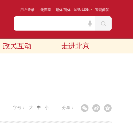
/
ENGLISH
用户登录
无障碍
繁体
简体
智能问答
政民互动
走进北京
字号：
大
中
小
分享：