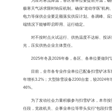
为应对寒流降温，各区各单位要提前升温，确保
极寒天气诉求限时响应机制。确保“老幼学医”机
电力等保供企业要足额落实供应计划。各调峰、应
端情况下能够即启即用、运行稳定。
对不按时点火试运行、供热温度不达标、投诉量
光，压实供热企业主体责任。
2025年冬及2026年春，各区、各单位要做到
目前，全市各专业作业单位已配备扫雪铲冰车辆设备
年增长3.2%；大型除雪设备2200台套，较2024年
46%。
为了发动社会力量积极参与扫雪铲冰，本市按照就
任段，党政机关、企事业单位等带头实行“包段扫雪