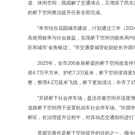
道、休闲空间，既疏解了交通堵点，又增添了民生温
的桥下空间整治提升任务全部完成。
“本市结合花园城市建设，计划通过三年（2024
高使用效率与社会效益，实现桥下空间功能布局均
区和城市‘金角银边’。”市交通委城管处副处长许国
2025年，全市200余座桥梁的桥下空间改造停车
房4.7万平方米、护栏7.3万延米，桥下空间变得
整；整理4.2万延米飞线，桥下更加清洁；补齐了
“开辟桥下社会停车场，盘活存量空间并适度增量
道路桥下空间用于设置机动车社会停车场。”许国
桥区，在治理提升过程中，对其动态交通组织进行
景观完善也是桥下空间提升的目的之一。榴乡桥