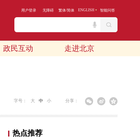
/
ENGLISH
用户登录
无障碍
繁体
简体
智能问答
政民互动
走进北京
字号：
大
中
小
分享：
热点推荐