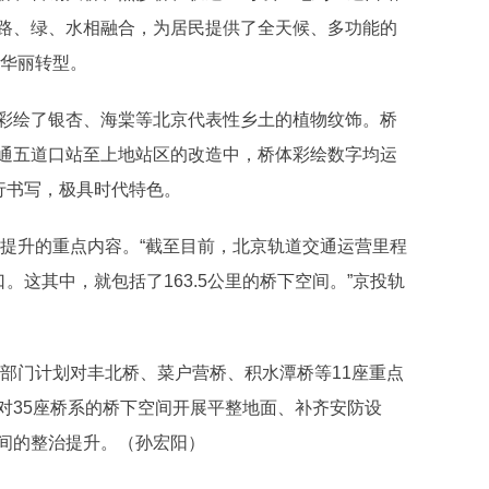
路、绿、水相融合，为居民提供了全天候、多功能的
的华丽转型。
绘了银杏、海棠等北京代表性乡土的植物纹饰。桥
通五道口站至上地站区的改造中，桥体彩绘数字均运
行书写，极具时代特色。
提升的重点内容。“截至目前，北京轨道交通运营里程
入口。这其中，就包括了163.5公里的桥下空间。”京投轨
部门计划对丰北桥、菜户营桥、积水潭桥等11座重点
对35座桥系的桥下空间开展平整地面、补齐安防设
间的整治提升。（孙宏阳）