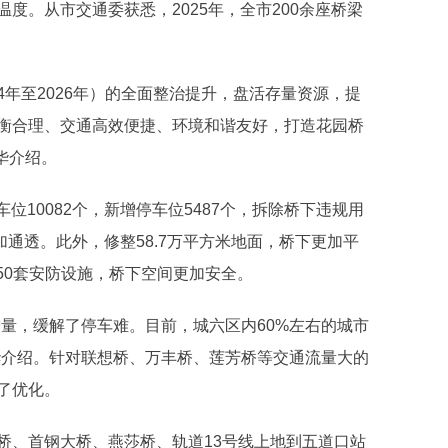
度。从市交通委获悉，2025年，全市200余座桥梁
年至2026年）的全面整治提升，盘活存量资源，提
衡合理、交通高效便捷、环境和谐友好，打造花园桥
华介绍。
位10082个，新增停车位5487个，拆除桥下违规用
更加通透。此外，修整58.7万平方米地面，桥下更加平
150套安防设施，桥下空间更加安全。
，缓解了停车难。目前，城六区内60%左右的城市
华介绍。针对联想桥、万丰桥、莲芳桥等交通流量大的
了优化。
、首钢大桥、燕莎桥、轨道13号线上地到五道口站