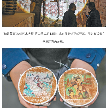
决策公开
专题公开
政务服务
个人服务
法人服务
部门服务
“如是莫高”敦煌艺术大展·第二季11月12日在北京展览馆正式开幕。图为参观者在
复原洞窟内参观。
便民服务
利企服务
投资项目
中介服务
阳光政务
政民互动
12345网上接诉即办
我要咨询
我要建议
参与调查
在线访谈
图说互动