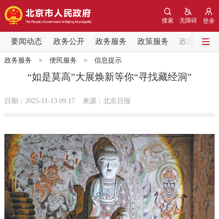
网站地图
搜索
无障碍
登录
要闻动态
要闻动态
政务公开
政务服务
政策服务
政民互动
政务服务
>
便民服务
>
信息提示
党中央精神
国务院信息
中央部委动态
“如是莫高”大展焕新等你“寻找藏经洞”
北京要闻
会议信息
部门动态
日期：2025-11-13 09:17
来源：北京日报
各区热点
政务公开
市领导
机构职能
政策服务
政策兑现
政策解读
回应关切