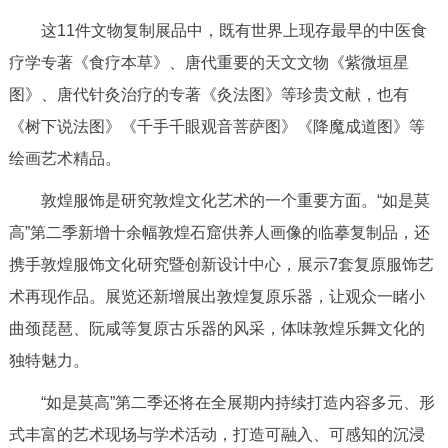
回到顶部
这11件文物复制展品中，既有世界上现存最早的中医食
疗学专著《食疗本草》、唐代重要的天文文物《紫微垣星
图》、唐代针灸治疗的专著《灸法图》等珍贵文献，也有
《树下说法图》《千手千眼观音菩萨图》《降魔成道图》等
绘画艺术精品。
敦煌服饰是研究敦煌文化艺术的一个重要方面。“如是莫
高”第二季新增十余幅敦煌石窟供养人画像的临摹复制品，还
携手敦煌服饰文化研究暨创新设计中心，展示7套复原服饰艺
术再现作品。展览还新增展出敦煌复原乐器，让观众一睹小
曲颈琵琶、阮咸等复原古乐器的风采，体味敦煌乐舞文化的
独特魅力。
“如是莫高”第二季还将在全展期内持续打造内容多元、形
式丰富的艺术现场与学术活动，打造可融入、可感知的沉浸