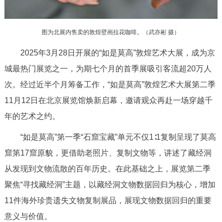
走进北京
北京概况
十六区概览
人文北京
图为北展内售卖的敦煌壁画拉花咖啡。（武亦彬 摄）
2025年3月28日开展的“如是莫高”敦煌艺术大展，成为京
绿色北京
图说北京
视频北京
城最热门展览之一，为期七个月的首季展吸引客流超20万人
多语种
次。经过近半个月筹备工作，“如是莫高”敦煌艺术大展第二季
11月12日在北京展览馆焕新启幕，邀请观众再赴一场穿越千
ENGLISH
한국어
日本語
年的艺术之约。
“如是莫高”第一季“石窟宝藏”单元不仅1∶1复制呈现了莫高
DEUTSCH
FRANÇAIS
РУССКИЙ ЯЗЫК
窟第17窟原貌，更借助老照片、复制文物等，讲述了藏经洞
ESPAÑOL
العربية
PORTUGUÊS
从发现到文物流散的百年历史。在此基础之上，展览第二季
聚焦“寻找藏经洞”主题，以藏经洞文物数据回归为核心，增加
ITALIANO
11件海外珍贵遗失文物复制展品，展现文物数据回归的重要
意义与价值。