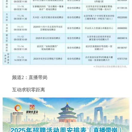
走进北京
北京概况
十六区概览
人文北京
绿色北京
图说北京
视频北京
多语种
ENGLISH
한국어
日本語
频道2：直播带岗
DEUTSCH
FRANÇAIS
РУССКИЙ ЯЗЫК
互动求职零距离
ESPAÑOL
العربية
PORTUGUÊS
ITALIANO