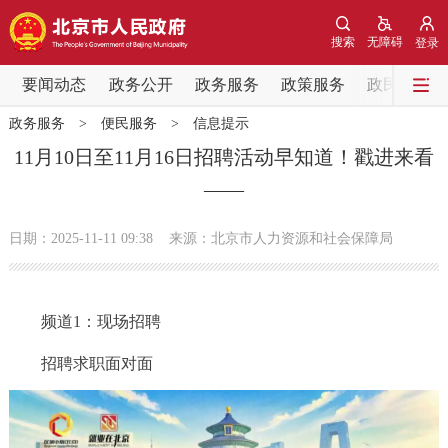
网站地图
搜索
无障碍
登录
要闻动态
要闻动态
政务公开
政务服务
政策服务
政民互动
政务服务
>
便民服务
>
信息提示
党中央精神
国务院信息
中央部委动态
11月10日至11月16日招聘活动早知道！戳进来看
——
北京要闻
会议信息
部门动态
日期：2025-11-11 09:38
来源：北京市人力资源和社会保障局
各区热点
政务公开
频道1：现场招聘
市领导
机构职能
政策服务
招聘求职面对面
政策兑现
政策解读
回应关切