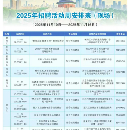
决策公开
专题公开
政务服务
个人服务
法人服务
部门服务
便民服务
利企服务
投资项目
中介服务
阳光政务
政民互动
12345网上接诉即办
我要咨询
我要建议
参与调查
在线访谈
图说互动