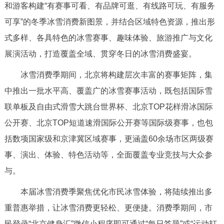
和游客构建“有赛事可看、有品牌可逛、有线路可玩、有服务
决策公开
专题公开
可享”的冬季冰雪消费新图景，并结合区域特色资源，推出形
政务服务
式多样、各具特色的冰雪赛事、趣味体验、旅游推广与文化
展演活动，打造覆盖全域、贯穿冬日的冰雪消费盛宴。
个人服务
法人服务
部门服务
冰雪消费季期间，北京将构建层次丰富的赛事矩阵，集
中推出一批水平高、覆盖广的冰雪赛事活动，既包括国际雪
便民服务
利企服务
投资项目
联单板及自由式滑雪大跳台世界杯、北京TOP花样滑冰国际
公开赛、北京TOP短道速滑国际公开赛等国际级赛事，也包
中介服务
阳光政务
括数项国家级和京津冀区域赛事，更涵盖60余场市区两级赛
政民互动
事、演出、体验、特色活动等，全面覆盖专业竞技与大众参
与。
12345网上接诉即办
我要咨询
我要建议
本届冰雪消费季聚焦优化市民冰雪体验，将陆续推出多
参与调查
在线访谈
图说互动
重普惠举措，让冰雪消费更轻松、更便捷。消费季期间，市
民登录“北京健身汇”微信小程序即可通过“每日答题”或“运动打