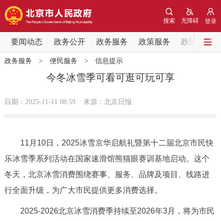
网站地图
搜索
无障碍
登录
要闻动态
要闻动态
政务公开
政务服务
政策服务
政民互动
政务服务
>
便民服务
>
信息提示
党中央精神
国务院信息
中央部委动态
今冬冰雪季可看可逛可玩可享
北京要闻
会议信息
部门动态
日期：2025-11-11 08:59
来源：北京日报
各区热点
11月10日，2025冰雪京华启航礼暨第十二届北京市民快
政务公开
乐冰雪季系列活动在国家速滑馆熊猫眼赛训基地启动。这个
冬天，北京冰雪消费围绕赛事、服务、品牌及项目、线路进
市领导
机构职能
政策服务
行全面升级，为广大市民提供更多消费选择。
政策兑现
政策解读
回应关切
2025-2026北京冰雪消费季持续至2026年3月，将为市民