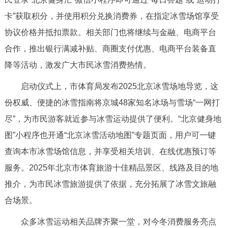
走进北京
卡”获取积分，并使用积分兑换消费券，在指定冰雪场馆享受
北京概况
十六区概览
人文北京
协议价格并抵扣票款。相关部门也将继续与金融、电商平台
合作，推出银行满减补贴、商圈支付优惠、电商平台装备直
绿色北京
图说北京
视频北京
降等活动，激发广大市民冰雪消费热情。
启动仪式上，市体育局发布2025北京冰雪场地导览，这
多语种
份权威、便捷的冰雪指南将京城48家知名冰场与雪场“一网打
ENGLISH
한국어
日本語
尽”，为市民游客就近参与冰雪运动提供了便利。“北京健身地
图”小程序也开通“北京冰雪活动地图”专题页面，用户可一键
DEUTSCH
FRANÇAIS
РУССКИЙ ЯЗЫК
查询本市冰雪场馆信息，并享受相关培训、在线优惠预订等
服务。2025年北京市体育旅游十佳精品景区、线路及目的地
ESPAÑOL
العربية
PORTUGUÊS
推介，为市民冰雪旅游提供了依据，充分拓展了冰雪文旅融
合场景。
ITALIANO
众多冰雪运动相关品牌齐聚一堂，对今冬消费服务亮点