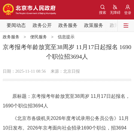
网站地图
搜索
无障碍
登录
要闻动态
要闻动态
政务公开
政务服务
政策服务
政民互动
政务服务
>
便民服务
>
信息提示
党中央精神
国务院信息
中央部委动态
京考报考年龄放宽至38周岁 11月17日起报名 1690
个职位招3694人
北京要闻
会议信息
部门动态
日期：2025-11-11 08:56
来源：北京日报
各区热点
政务公开
原标题：京考报考年龄放宽至38周岁 11月17日起报名，
1690个职位招3694人
市领导
机构职能
政策服务
《北京市各级机关2026年度考试录用公务员公告》11月
政策兑现
政策解读
回应关切
10日发布。2026年京考面向社会招录1690个职位，招3694