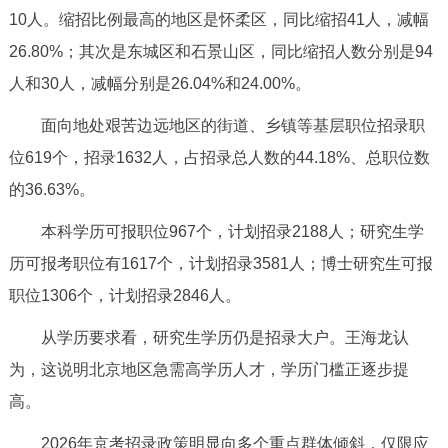
走进北京
10人。缩招比例最高的地区是怀柔区，同比缩招41人，减幅
26.80%；其次是东城区和石景山区，同比缩招人数分别是94
北京概况
十六区概览
人文北京
人和30人，减幅分别是26.04%和24.00%。
绿色北京
图说北京
视频北京
面向地处艰苦边远地区的街道、乡镇等基层职位招录职
位619个，招录1632人，占招录总人数的44.18%、总职位数
多语种
的36.63%。
ENGLISH
한국어
日本語
本科学历可报职位967个，计划招录2188人；研究生学
历可报考职位有1617个，计划招录3581人；博士研究生可报
DEUTSCH
FRANÇAIS
РУССКИЙ ЯЗЫК
职位1306个，计划招录2846人。
从学历要求看，研究生学历仍是招录大户。王海龙认
ESPAÑOL
العربية
PORTUGUÊS
为，这说明北京地区急需高学历人才，学历门槛正逐步提
ITALIANO
高。
2026年京考招录政策明显向多个重点群体倾斜，仅限应