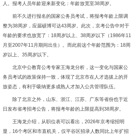
人。报考人员年龄迎来新变化：年龄放宽至38周岁。
决策公开
专题公开
前不久进行报名的国家公务员考试，将报考年龄上限调
政务服务
整为38周岁，应届硕博可达43周岁。此次，京考公告中对于
年龄的要求也放宽了：18周岁以上、38周岁以下（1986年11
个人服务
法人服务
部门服务
月至2007年11月期间出生）。而此前这个年龄范围为：18周
岁以上、35周岁以下。
便民服务
利企服务
投资项目
北京中公教育公考专家王海龙分析，这一变化与国家公
中介服务
阳光政务
务员考试的政策保持一致，体现了北京市在人才选拔上的开
放姿态，有利于吸纳更多成熟人才加入公共管理队伍。
政民互动
除了北京之外，山东、浙江、江苏、广东等省份也于近
12345网上接诉即办
我要咨询
我要建议
日发布省考招考公告，将报考年龄的上限提高到38周岁。
王海龙介绍，从职位表可以看出，2026年京考缩招明
参与调查
在线访谈
图说互动
显，16个考区和市直机关，仅平谷区招录人数同比上年扩招