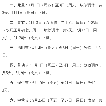
一、
元旦：1月1日（周四）至3日（周六）放假调休，共
决策公开
专题公开
3天。1月4日（周日）上班。
政务服务
二、
春节：2月15日（农历腊月二十八、周日）至23日
个人服务
法人服务
部门服务
（农历正月初七、周一）放假调休，共9天。2月14日（周
六）、2月28日（周六）上班。
便民服务
利企服务
投资项目
三、
清明节：4月4日（周六）至6日（周一）放假，共3
天。
中介服务
阳光政务
四、
劳动节：5月1日（周五）至5日（周二）放假调休，
政民互动
共5天。5月9日（周六）上班。
12345网上接诉即办
我要咨询
我要建议
五、
端午节：6月19日（周五）至21日（周日）放假，共
3天。
参与调查
在线访谈
图说互动
六、
中秋节：9月25日（周五）至27日（周日）放假，共