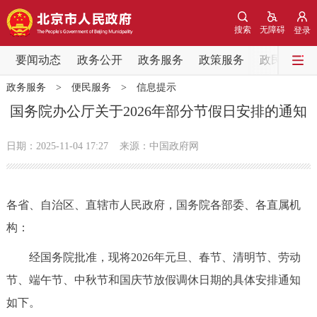
网站地图
搜索
无障碍
登录
要闻动态
要闻动态
政务公开
政务服务
政策服务
政民互动
政务服务
>
便民服务
>
信息提示
党中央精神
国务院信息
中央部委动态
国务院办公厅关于2026年部分节假日安排的通知
北京要闻
会议信息
部门动态
日期：2025-11-04 17:27
来源：中国政府网
各区热点
各省、自治区、直辖市人民政府，国务院各部委、各直属机
政务公开
构：
市领导
机构职能
政策服务
经国务院批准，现将2026年元旦、春节、清明节、劳动
节、端午节、中秋节和国庆节放假调休日期的具体安排通知
政策兑现
政策解读
回应关切
如下。