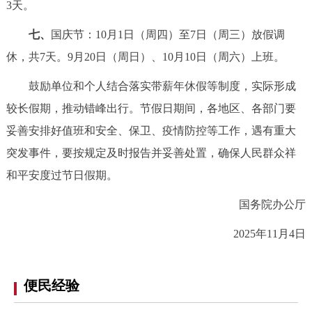
3天。
走进北京
七、
国庆节：10月1日（周四）至7日（周三）放假调
北京概况
十六区概览
人文北京
休，共7天。9月20日（周日）、10月10日（周六）上班。
绿色北京
图说北京
视频北京
鼓励单位和个人结合落实带薪年休假等制度，实际形成
较长假期，推动错峰出行。节假日期间，各地区、各部门要
多语种
妥善安排好值班和安全、保卫、疫情防控等工作，遇有重大
突发事件，要按规定及时报告并妥善处置，确保人民群众祥
ENGLISH
한국어
日本語
和平安度过节日假期。
DEUTSCH
FRANÇAIS
РУССКИЙ ЯЗЫК
国务院办公厅
2025年11月4日
ESPAÑOL
العربية
PORTUGUÊS
ITALIANO
便民经验