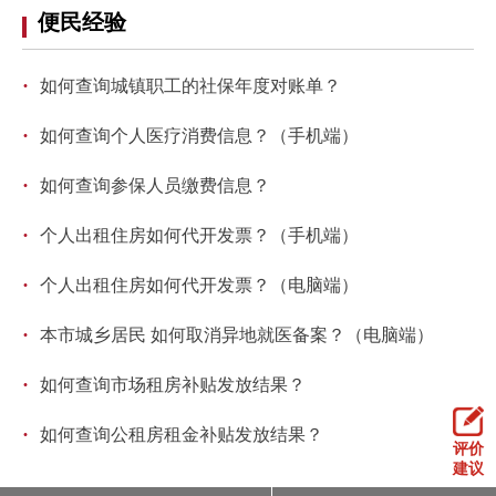
走进北京
便民经验
北京概况
十六区概览
人文北京
·
如何查询城镇职工的社保年度对账单？
·
绿色北京
图说北京
视频北京
如何查询个人医疗消费信息？（手机端）
·
如何查询参保人员缴费信息？
多语种
·
个人出租住房如何代开发票？（手机端）
ENGLISH
한국어
日本語
·
个人出租住房如何代开发票？（电脑端）
DEUTSCH
FRANÇAIS
РУССКИЙ ЯЗЫК
·
本市城乡居民 如何取消异地就医备案？（电脑端）
ESPAÑOL
العربية
PORTUGUÊS
·
如何查询市场租房补贴发放结果？
·
如何查询公租房租金补贴发放结果？
ITALIANO
评价
建议