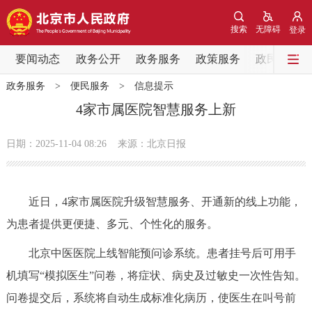
网站地图
搜索
无障碍
登录
要闻动态
要闻动态
政务公开
政务服务
政策服务
政民互动
政务服务
>
便民服务
>
信息提示
党中央精神
国务院信息
中央部委动态
4家市属医院智慧服务上新
北京要闻
会议信息
部门动态
日期：2025-11-04 08:26
来源：北京日报
各区热点
近日，4家市属医院升级智慧服务、开通新的线上功能，
政务公开
为患者提供更便捷、多元、个性化的服务。
市领导
机构职能
政策服务
北京中医医院上线智能预问诊系统。患者挂号后可用手
机填写“模拟医生”问卷，将症状、病史及过敏史一次性告知。
政策兑现
政策解读
回应关切
问卷提交后，系统将自动生成标准化病历，使医生在叫号前