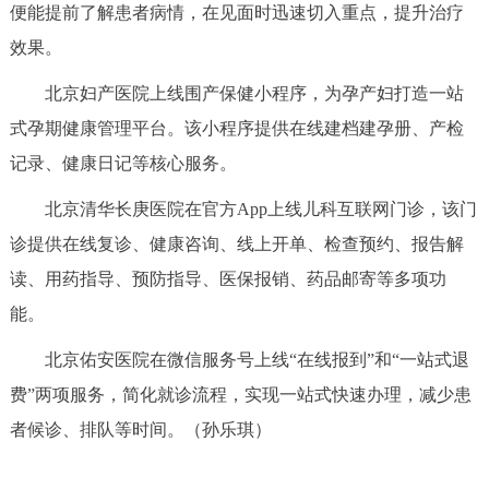
便能提前了解患者病情，在见面时迅速切入重点，提升治疗
决策公开
专题公开
效果。
政务服务
北京妇产医院上线围产保健小程序，为孕产妇打造一站
式孕期健康管理平台。该小程序提供在线建档建孕册、产检
个人服务
法人服务
部门服务
记录、健康日记等核心服务。
便民服务
利企服务
投资项目
北京清华长庚医院在官方App上线儿科互联网门诊，该门
诊提供在线复诊、健康咨询、线上开单、检查预约、报告解
中介服务
阳光政务
读、用药指导、预防指导、医保报销、药品邮寄等多项功
能。
政民互动
北京佑安医院在微信服务号上线“在线报到”和“一站式退
12345网上接诉即办
我要咨询
我要建议
费”两项服务，简化就诊流程，实现一站式快速办理，减少患
者候诊、排队等时间。（孙乐琪）
参与调查
在线访谈
图说互动