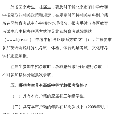
走进北京
外省回京考生、往届生，要及时了解北京市初中学考和
中招录取的相关政策和规定，在规定时间持相关材料到户籍
北京概况
十六区概览
人文北京
所在区教育考试中心中招办办理报名、报考手续（各区教育
绿色北京
图说北京
视频北京
考试中心中招办联系方式详见北京教育考试院网站
（www.bjeea.cn）“中考中招-各区联系方式”栏目），并按要求
多语种
参加英语听说计算机考试、体检、体育现场考试、文化课考
试和志愿填报。
ENGLISH
한국어
日本語
往届生参加中招录取时，录取总分减5分后进行录取，且
DEUTSCH
FRANÇAIS
РУССКИЙ ЯЗЫК
不能参加指标分配批次录取。
五、哪些考生具有高级中等学校报考资格？
ESPAÑOL
العربية
PORTUGUÊS
（一）具有本市户籍的应届初三年级学生。
ITALIANO
（二）具有本市户籍的年龄在18周岁以下（2008年9月1