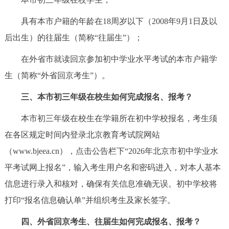
决策公开
专题公开
具有本市户籍的年龄在18周岁以下（2008年9月1日及以
后出生）的往届生（简称“往届生”）；
政务服务
在外省市就读回京参加初中学业水平考试的本市户籍学
个人服务
法人服务
部门服务
生（简称“外省回京考生”）。
便民服务
利企服务
投资项目
三、本市初三年级在校生如何完成报名、报考？
本市初三年级在校生在学籍所在初中学校报名，考生须
中介服务
阳光政务
在各区规定时间内登录北京教育考试院网站
（www.bjeea.cn），点击公告栏下“2026年北京市初中学业水
政民互动
平考试网上报名”，输入考生用户名和密码进入，对本人基本
12345网上接诉即办
我要咨询
我要建议
信息进行录入和核对，确保有关信息准确无误。初中学校将
打印“报名信息确认单”并组织考生及家长签字。
参与调查
在线访谈
图说互动
四、外省回京考生、往届生如何完成报名、报考？