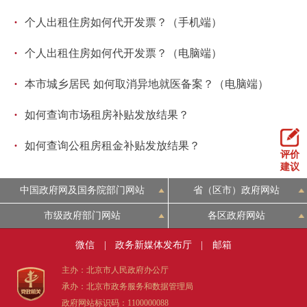
走进北京
·
个人出租住房如何代开发票？（手机端）
北京概况
十六区概览
人文北京
·
个人出租住房如何代开发票？（电脑端）
·
绿色北京
图说北京
视频北京
本市城乡居民 如何取消异地就医备案？（电脑端）
·
如何查询市场租房补贴发放结果？
多语种
·
如何查询公租房租金补贴发放结果？
ENGLISH
한국어
日本語
评价
建议
中国政府网及国务院部门网站
省（区市）政府网站
DEUTSCH
FRANÇAIS
РУССКИЙ ЯЗЫК
市级政府部门网站
各区政府网站
ESPAÑOL
العربية
PORTUGUÊS
微信
|
政务新媒体发布厅
|
邮箱
主办：北京市人民政府办公厅
ITALIANO
承办：北京市政务服务和数据管理局
政府网站标识码：1100000088