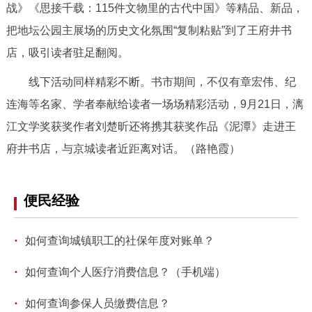
战》《思接千载：115件文物里的古代中国》等精品、新品，
决策公开
专题公开
把地坛公园主展场的历史文化氛围“复制粘贴”到了王府井书
政务服务
店，吸引读者驻足翻阅。
线下活动同样精彩不断。书市期间，不仅有章宏伟、纪
个人服务
法人服务
部门服务
连海等名家、学者奉献给读者一场场精彩活动，9月21日，漓
江文学奖获奖作者刘楚昕还将携其获奖作品《泥潭》走进王
便民服务
利企服务
投资项目
府井书店，与京城读者近距离对话。（路艳霞）
中介服务
阳光政务
便民经验
政民互动
·
如何查询城镇职工的社保年度对账单？
12345网上接诉即办
我要咨询
我要建议
·
如何查询个人医疗消费信息？（手机端）
参与调查
在线访谈
图说互动
·
如何查询参保人员缴费信息？