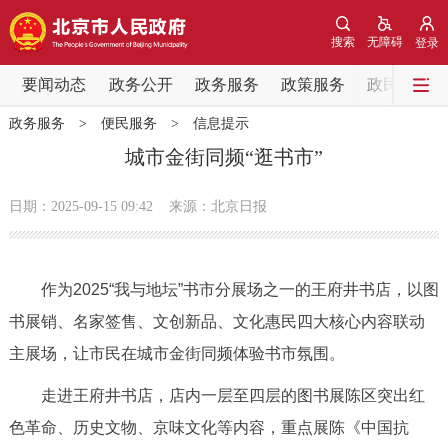
网站地图
搜索
无障碍
登录
要闻动态
要闻动态
政务公开
政务服务
政策服务
政民互动
政务服务
>
便民服务
>
信息提示
党中央精神
国务院信息
中央部委动态
城市金街同频“逛书市”
北京要闻
会议信息
部门动态
日期：2025-09-15 09:42
来源：北京日报
各区热点
作为2025“我与地坛”书市分展场之一的王府井书店，以图
政务公开
书展销、名家签售、文创新品、文化惠民四大核心内容联动
主展场，让市民在城市金街同频体验书市氛围。
市领导
机构职能
政策服务
走进王府井书店，店内一层至四层的图书展陈区突出红
政策兑现
政策解读
回应关切
色革命、历史文物、京味文化等内容，重点展陈《中国抗