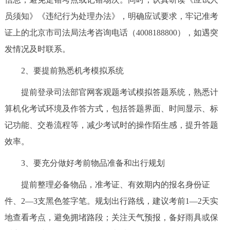
决策公开
专题公开
员须知》《违纪行为处理办法》，明确应试要求，牢记准考
证上的北京市司法局法考咨询电话（4008188800），如遇突
政务服务
发情况及时联系。
个人服务
法人服务
部门服务
2、要提前熟悉机考模拟系统
提前登录司法部官网客观题考试模拟答题系统，熟悉计
便民服务
利企服务
投资项目
算机化考试环境及作答方式，包括答题界面、时间显示、标
记功能、交卷流程等，减少考试时的操作陌生感，提升答题
中介服务
阳光政务
效率。
政民互动
3、要充分做好考前物品准备和出行规划
12345网上接诉即办
我要咨询
我要建议
提前整理必备物品，准考证、有效期内的报名身份证
件、2—3支黑色签字笔。规划出行路线，建议考前1—2天实
参与调查
在线访谈
图说互动
地查看考点，避免拥堵路段；关注天气预报，备好雨具或保