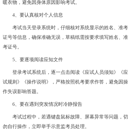
暖衣物，避免因身体原因影响考试。
走进北京
4、要认真核对个人信息
北京概况
十六区概览
人文北京
考试当天登录系统时，仔细核对系统显示的姓名、准考
绿色北京
图说北京
视频北京
证号等信息，确保准确无误，草稿纸需按要求填写姓名、准
考证号。
多语种
5、要逐项阅读应知文件
ENGLISH
한국어
日本語
登录考试系统后，逐一点击阅读《应试人员须知》《应
试规则》《操作说明》，严格按照机考要求作答，避免因操
DEUTSCH
FRANÇAIS
РУССКИЙ ЯЗЫК
作失误影响答题。
ESPAÑOL
العربية
PORTUGUÊS
6、要在遇到突发情况时冷静报告
考试过程中，若遇键盘鼠标故障、屏幕异常等问题，切
ITALIANO
勿自行操作，立即举手示意监考员处理。