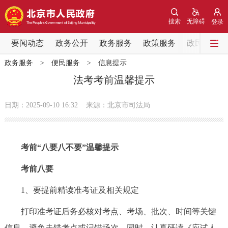
网站地图
搜索
无障碍
登录
要闻动态
要闻动态
政务公开
政务服务
政策服务
政民互动
政务服务
>
便民服务
>
信息提示
党中央精神
国务院信息
中央部委动态
法考考前温馨提示
北京要闻
会议信息
部门动态
日期：2025-09-10 16:32
来源：北京市司法局
各区热点
考前“八要八不要”温馨提示
政务公开
考前八要
市领导
机构职能
政策服务
1、要提前精读准考证及相关规定
政策兑现
政策解读
回应关切
打印准考证后务必核对考点、考场、批次、时间等关键
信息，避免走错考点或记错场次。同时，认真研读《应试人