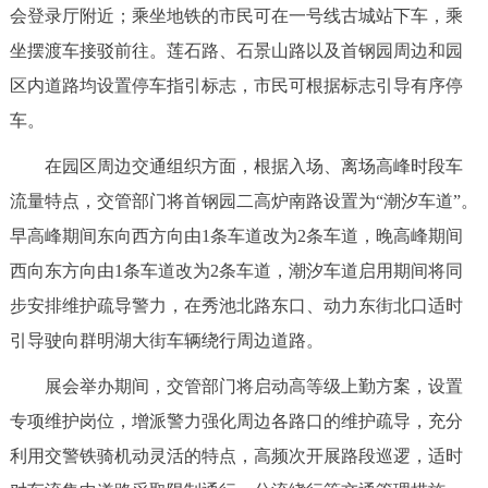
会登录厅附近；乘坐地铁的市民可在一号线古城站下车，乘
回到顶部
坐摆渡车接驳前往。莲石路、石景山路以及首钢园周边和园
区内道路均设置停车指引标志，市民可根据标志引导有序停
车。
在园区周边交通组织方面，根据入场、离场高峰时段车
流量特点，交管部门将首钢园二高炉南路设置为“潮汐车道”。
早高峰期间东向西方向由1条车道改为2条车道，晚高峰期间
西向东方向由1条车道改为2条车道，潮汐车道启用期间将同
步安排维护疏导警力，在秀池北路东口、动力东街北口适时
引导驶向群明湖大街车辆绕行周边道路。
展会举办期间，交管部门将启动高等级上勤方案，设置
专项维护岗位，增派警力强化周边各路口的维护疏导，充分
利用交警铁骑机动灵活的特点，高频次开展路段巡逻，适时