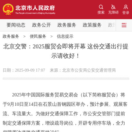
网站地图
搜索
无障碍
登录
要闻动态
要闻动态
政务公开
政务服务
政策服务
政民互动
政务服务
>
便民服务
>
信息提示
党中央精神
国务院信息
中央部委动态
北京交警：2025服贸会即将开幕 这份交通出行提
示请收好！
北京要闻
会议信息
部门动态
日期：2025-09-09 17:07
来源：北京市公安局公安交通管理局
各区热点
政务公开
2025年中国国际服务贸易交易会（以下简称服贸会）将
于9月10日至14日在石景山首钢园区举办，预计参展、观展客
市领导
机构职能
政策服务
流、车流量大。为做好交通保障工作，市公安交管部门提前
政策兑现
政策解读
回应关切
制定交通保障方案，增设疏导岗位，开辟专用停车场，全力