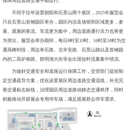
保障周边道路交通平稳运行。
决策公开
专题公开
不同于往年设置朝阳和石景山两个展区，2025年服贸会
政务服务
只在石景山首钢园区举办，园区内涉及场馆和区域更多，参
展、观展的客流、车流更为集中，周边道路通行压力也将更
个人服务
法人服务
部门服务
为突出。服贸会举办期间，每日8时至10时、16时至18时为交
通高峰时段，周边阜石路、北辛安路、石景山路以及首钢园
便民服务
利企服务
投资项目
内的二高炉南路、群明湖大街等会出现短时流量集中情况。
为做好交通安全和道路运行保障工作，交管部门提前制
中介服务
阳光政务
定交通疏导方案，优化设置展区周边道路交通流线，补充完
政民互动
善交通标志标线，治理园区周边道路动静态交通秩序，同时
积极推动开辟展会专用停车场，满足观展群众停车需求。
12345网上接诉即办
我要咨询
我要建议
参与调查
在线访谈
图说互动