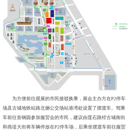
走进北京
北京概况
十六区概览
人文北京
绿色北京
图说北京
视频北京
多语种
ENGLISH
한국어
日本語
DEUTSCH
FRANÇAIS
РУССКИЙ ЯЗЫК
为方便前往观展的市民接驳换乘，展会主办方在P2停车
ESPAÑOL
العربية
PORTUGUÊS
场及古城地铁站路北侧公交场站港湾处设置了摆渡车。驾乘
车前往首钢园参加服贸会的市民，建议由莲石路经古城南街
ITALIANO
和燕堤大街将车辆停放在P2停车场，后乘坐摆渡车前往服贸