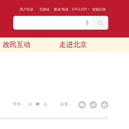
/
ENGLISH
用户登录
无障碍
繁体
简体
智能问答
政民互动
走进北京
字号：
大
中
小
分享：