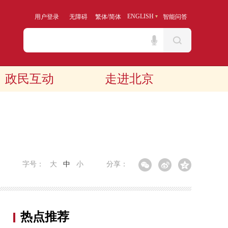
/
ENGLISH
用户登录
无障碍
繁体
简体
智能问答
政民互动
走进北京
字号：
大
中
小
分享：
热点推荐