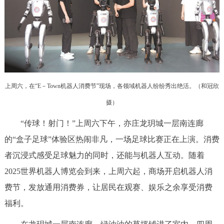
决策公开
专题公开
政务服务
个人服务
法人服务
部门服务
上周六，在“E－Town机器人消费节”现场，各领域机器人纷纷秀出绝活。（和冠欣
便民服务
利企服务
投资项目
摄）
“传球！射门！”上周六下午，亦庄龙玥城一层南连廊
中介服务
阳光政务
的“盒子足球”体验区热闹非凡，一场足球比赛正在上演。消费
政民互动
者沉浸式感受足球魅力的同时，还能与机器人互动。随着
2025世界机器人博览会到来，上周六起，商场开启机器人消
12345网上接诉即办
我要咨询
我要建议
费节，发放通用消费券，让居民在观赛、娱乐之余享受消费
福利。
参与调查
在线访谈
图说互动