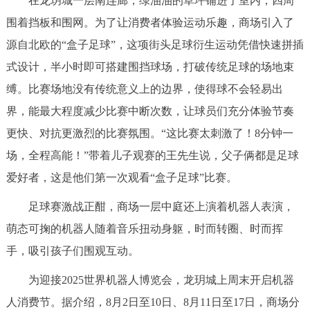
在龙玥城一层南连廊，绿油油的草坪铺进了室内，四周
走进北京
围着挡板和围网。为了让消费者体验运动乐趣，商场引入了
北京概况
十六区概览
人文北京
源自北欧的“盒子足球”，这项街头足球衍生运动凭借快速拼插
式设计，半小时即可搭建围挡球场，打破传统足球的场地束
绿色北京
图说北京
视频北京
缚。比赛场地没有传统意义上的边界，使得球不会轻易出
界，能最大程度减少比赛中断次数，让球员们充分体验节奏
多语种
更快、对抗更激烈的比赛氛围。“这比赛太刺激了！8分钟一
ENGLISH
한국어
日本語
场，全程高能！”带着儿子观赛的王先生说，父子俩都是足球
爱好者，这是他们第一次观看“盒子足球”比赛。
DEUTSCH
FRANÇAIS
РУССКИЙ ЯЗЫК
足球赛激战正酣，商场一层中庭还上演着机器人表演，
萌态可掬的机器人随着音乐扭动身躯，时而转圈、时而挥
ESPAÑOL
العربية
PORTUGUÊS
手，吸引孩子们围观互动。
ITALIANO
为迎接2025世界机器人博览会，龙玥城上周末开启机器
人消费节。据介绍，8月2日至10日、8月11日至17日，商场分