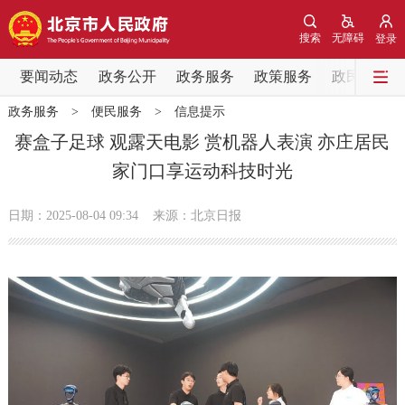
网站地图
搜索
无障碍
登录
要闻动态
要闻动态
政务公开
政务服务
政策服务
政民互动
政务服务
>
便民服务
>
信息提示
党中央精神
国务院信息
中央部委动态
赛盒子足球 观露天电影 赏机器人表演 亦庄居民
家门口享运动科技时光
北京要闻
会议信息
部门动态
日期：2025-08-04 09:34
来源：北京日报
各区热点
政务公开
市领导
机构职能
政策服务
政策兑现
政策解读
回应关切