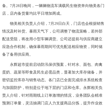
走进北京
备。7月28日晚间，一辆辆物流车满载民生物资奔向物美各门
店，店内备货量均比平日增加两成。
北京概况
十六区概览
人文北京
物美相关负责人介绍，7月29日白天，门店也会根据销售
绿色北京
图说北京
视频北京
情况及时补货。暴雨天气下，公司调整了物流策略，若外部
配送受阻，将改用小型车辆调货。公司还提前与供应商建立
多语种
应急合作机制，确保暴雨期间可优先配送相应物资，同时储
ENGLISH
한국어
日本語
备了备用供应商。
永辉超市提前启动防汛保供预案，针对水、面包、肉禽
DEUTSCH
FRANÇAIS
РУССКИЙ ЯЗЫК
蛋奶、蔬菜等即食及民生必需品类，显著加大库存储备，并
密切监控库存与销售动态。各门店已全面完成排水系统检查
ESPAÑOL
العربية
PORTUGUÊS
与加固防护，特别是位于地下层的门店和仓库。永辉相关负
责人介绍，针对雨期线上订单激增的情况，业务团队会精准
ITALIANO
预测订单量，灵活抽调门店人力支援商品分拣，提升作业效