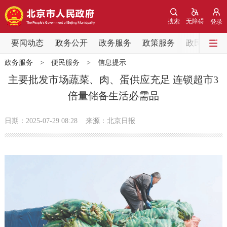
网站地图
搜索
无障碍
登录
要闻动态
要闻动态
政务公开
政务服务
政策服务
政民互动
政务服务
>
便民服务
>
信息提示
党中央精神
国务院信息
中央部委动态
主要批发市场蔬菜、肉、蛋供应充足 连锁超市3
倍量储备生活必需品
北京要闻
会议信息
部门动态
日期：2025-07-29 08:28
来源：北京日报
各区热点
政务公开
市领导
机构职能
政策服务
政策兑现
政策解读
回应关切