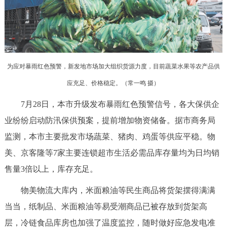
决策公开
专题公开
政务服务
个人服务
法人服务
部门服务
为应对暴雨红色预警，新发地市场加大组织货源力度，目前蔬菜水果等农产品供
应充足、价格稳定。（常一鸣 摄）
便民服务
利企服务
投资项目
7月28日，本市升级发布暴雨红色预警信号，各大保供企
业纷纷启动防汛保供预案，提前增加物资储备。据市商务局
中介服务
阳光政务
监测，本市主要批发市场蔬菜、猪肉、鸡蛋等供应平稳。物
政民互动
美、京客隆等7家主要连锁超市生活必需品库存量均为日均销
售量3倍以上，库存充足。
12345网上接诉即办
我要咨询
我要建议
物美物流大库内，米面粮油等民生商品将货架摆得满满
当当，纸制品、米面粮油等易受潮商品已被存放到货架高
参与调查
在线访谈
图说互动
层，冷链食品库房也加强了温度监控，随时做好应急发电准