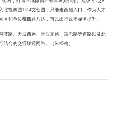
，但对于打通区域微循环有着重要作用。建设方北投
北投奥园1314文创园，只能走西侧入口，作为人才
园区和单位都四通八达，市民出行效率显著提升。
荟路、天辰西路、天辰东路、慧忠路等道路以及北
行结合的交通联通网络。（朱松梅）