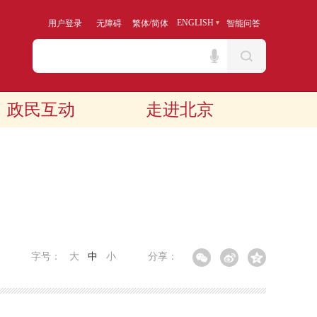
/
ENGLISH
用户登录
无障碍
繁体
简体
智能问答
政民互动
走进北京
字号：
大
中
小
分享：