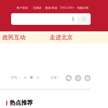
/
ENGLISH
用户登录
无障碍
繁体
简体
智能问答
政民互动
走进北京
字号：
大
中
小
分享：
热点推荐