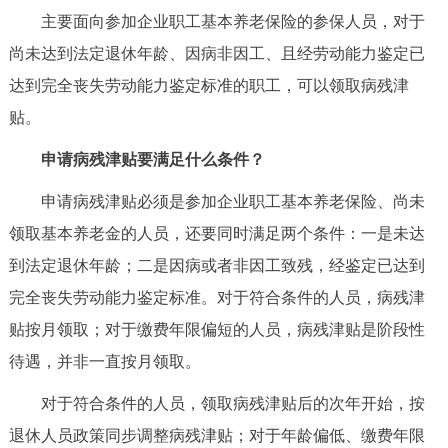
主要面向参加企业职工基本养老保险的参保人员，对于
决策公开
专题公开
尚未达到法定退休年龄、因病非因工、且经劳动能力鉴定已
政务服务
达到完全丧失劳动能力鉴定标准的职工，可以领取病残津
贴。
个人服务
法人服务
部门服务
申请病残津贴要满足什么条件？
便民服务
利企服务
投资项目
申请病残津贴必须是参加企业职工基本养老保险、尚未
领取基本养老金的人员，还要同时满足两个条件：一是未达
中介服务
阳光政务
到法定退休年龄；二是因病或者非因工致残，经鉴定已达到
政民互动
完全丧失劳动能力鉴定标准。对于符合条件的人员，病残津
贴按月领取；对于缴费年限偏短的人员，病残津贴是阶段性
12345网上接诉即办
我要咨询
我要建议
待遇，并非一直按月领取。
对于符合条件的人员，领取病残津贴后的次年开始，按
参与调查
在线访谈
图说互动
退休人员政策同步调整病残津贴；对于年龄偏低、缴费年限