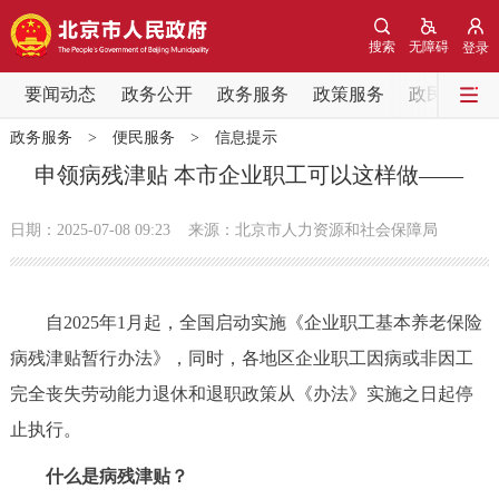
网站地图
搜索
无障碍
登录
要闻动态
要闻动态
政务公开
政务服务
政策服务
政民互动
政务服务
>
便民服务
>
信息提示
党中央精神
国务院信息
中央部委动态
申领病残津贴 本市企业职工可以这样做——
北京要闻
会议信息
部门动态
日期：2025-07-08 09:23
来源：北京市人力资源和社会保障局
各区热点
自2025年1月起，全国启动实施《企业职工基本养老保险
政务公开
病残津贴暂行办法》，同时，各地区企业职工因病或非因工
完全丧失劳动能力退休和退职政策从《办法》实施之日起停
市领导
机构职能
政策服务
止执行。
政策兑现
政策解读
回应关切
什么是病残津贴？