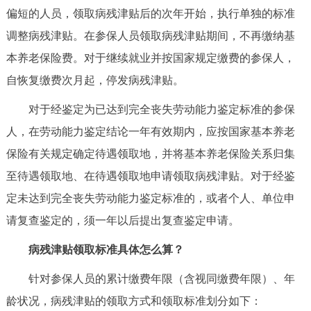
走进北京
偏短的人员，领取病残津贴后的次年开始，执行单独的标准
调整病残津贴。在参保人员领取病残津贴期间，不再缴纳基
北京概况
十六区概览
人文北京
本养老保险费。对于继续就业并按国家规定缴费的参保人，
自恢复缴费次月起，停发病残津贴。
绿色北京
图说北京
视频北京
对于经鉴定为已达到完全丧失劳动能力鉴定标准的参保
多语种
人，在劳动能力鉴定结论一年有效期内，应按国家基本养老
ENGLISH
한국어
保险有关规定确定待遇领取地，并将基本养老保险关系归集
日本語
至待遇领取地、在待遇领取地申请领取病残津贴。对于经鉴
DEUTSCH
FRANÇAIS
РУССКИЙ ЯЗЫК
定未达到完全丧失劳动能力鉴定标准的，或者个人、单位申
请复查鉴定的，须一年以后提出复查鉴定申请。
ESPAÑOL
العربية
PORTUGUÊS
病残津贴领取标准具体怎么算？
ITALIANO
针对参保人员的累计缴费年限（含视同缴费年限）、年
龄状况，病残津贴的领取方式和领取标准划分如下：