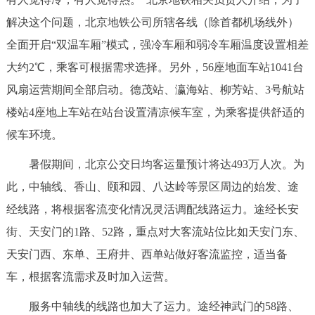
走进北京
解决这个问题，北京地铁公司所辖各线（除首都机场线外）
北京概况
十六区概览
人文北京
全面开启“双温车厢”模式，强冷车厢和弱冷车厢温度设置相差
大约2℃，乘客可根据需求选择。另外，56座地面车站1041台
绿色北京
图说北京
视频北京
风扇运营期间全部启动。德茂站、瀛海站、柳芳站、3号航站
楼站4座地上车站在站台设置清凉候车室，为乘客提供舒适的
多语种
候车环境。
ENGLISH
한국어
日本語
暑假期间，北京公交日均客运量预计将达493万人次。为
此，中轴线、香山、颐和园、八达岭等景区周边的始发、途
DEUTSCH
FRANÇAIS
РУССКИЙ ЯЗЫК
经线路，将根据客流变化情况灵活调配线路运力。途经长安
街、天安门的1路、52路，重点对大客流站位比如天安门东、
ESPAÑOL
العربية
PORTUGUÊS
天安门西、东单、王府井、西单站做好客流监控，适当备
车，根据客流需求及时加入运营。
ITALIANO
服务中轴线的线路也加大了运力。途经神武门的58路、