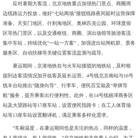
应对暑期大客流，北京地铁重点加强热门景点、商圈周
决策公开
专题公开
边线路运力投放，做好“七站两场”接驳线路夜间延时运营保障
政务服务
准备。天安门地区、什刹海地区、奥林匹克公园、环球度假
区等热门景区，以及交通枢纽、商圈、演出场馆等旅游客流
个人服务
法人服务
部门服务
集中车站，持续优化“一站一方案”，加强进出站闸机群、票务
服务区、自动扶梯等关键位置客流监测与疏导。
便民服务
利企服务
投资项目
暑运期间，京港地铁在与火车站接驳的地铁站，及时根
据到达客流情况加开临客及延长运营。4号线北京南站与16号
中介服务
阳光政务
线丰台站推出“随身向导”、行李车、便民百宝箱及“举牌导
政民互动
航”服务，提升乘客出行便利性。此外，在14号线丽泽商务区
站及大望路站等17座车站，设置便民指路卡；在工人体育场
12345网上接诉即办
我要咨询
我要建议
站等13座车站设置翻译机，满足乘客多样化需求。
参与调查
在线访谈
图说互动
“车厢温度，在暑运期间也是关注的热点，同样的温度，
有人觉得冷，有人觉得热。”北京地铁相关负责人介绍，为了