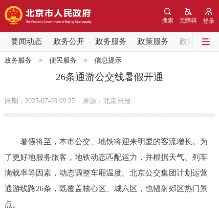
网站地图
搜索
无障碍
登录
要闻动态
要闻动态
政务公开
政务服务
政策服务
政民互动
政务服务
>
便民服务
>
信息提示
党中央精神
国务院信息
中央部委动态
26条通游公交线暑假开通
北京要闻
会议信息
部门动态
日期：2025-07-03 09:27
来源：北京日报
各区热点
暑假将至，本市公交、地铁将迎来明显的客流增长。为
政务公开
了更好地服务旅客，地铁动态匹配运力，并根据天气、列车
满载率等因素，动态调整车厢温度。北京公交集团计划运营
市领导
机构职能
政策服务
通游线路26条，既覆盖核心区、城六区，也辐射郊区热门景
政策兑现
政策解读
回应关切
点。