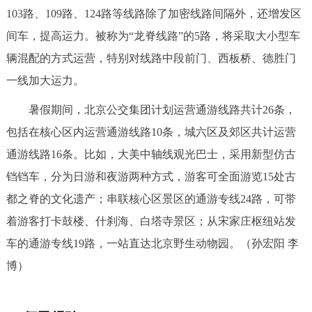
103路、109路、124路等线路除了加密线路间隔外，还增发区
回到顶部
间车，提高运力。被称为“龙脊线路”的5路，将采取大小型车
辆混配的方式运营，特别对线路中段前门、西板桥、德胜门
一线加大运力。
暑假期间，北京公交集团计划运营通游线路共计26条，
包括在核心区内运营通游线路10条，城六区及郊区共计运营
通游线路16条。比如，大美中轴线观光巴士，采用新型仿古
铛铛车，分为日游和夜游两种方式，游客可全面游览15处古
都之脊的文化遗产；串联核心区景区的通游专线24路，可带
着游客打卡鼓楼、什刹海、白塔寺景区；从宋家庄枢纽站发
车的通游专线19路，一站直达北京野生动物园。（孙宏阳 李
博）