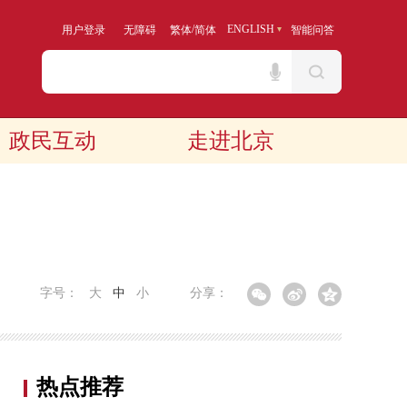
/
ENGLISH
用户登录
无障碍
繁体
简体
智能问答
政民互动
走进北京
字号：
大
中
小
分享：
热点推荐