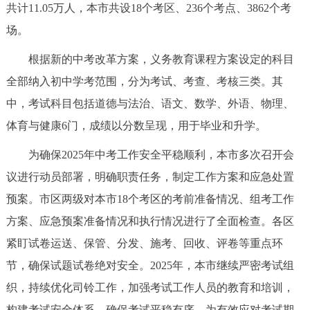
共计11.05万人，本市共设18个考区、236个考点、3862个考
决策公开
专题公开
场。
政务服务
根据新的中考改革方案，义务教育课程方案设定的科目
全部纳入初中学考范围，分为考试、考查、考核三类。其
个人服务
法人服务
部门服务
中，考试科目包括道德与法治、语文、数学、外语、物理、
体育与健康6门，成绩以分数呈现，用于毕业和升学。
便民服务
利企服务
投资项目
为确保2025年中考工作安全平稳顺利，本市多次召开会
中介服务
阳光政务
议进行动员部署，明确职责任务，制定工作方案和应急处置
预案。市区两级对本市18个考区的考前准备情况、组考工作
政民互动
方案、应急预案准备情况和执行情况进行了全面检查。各区
12345网上接诉即办
我要咨询
我要建议
紧盯试卷运送、保管、分发、施考、回收、评卷等重点环
节，确保试题试卷绝对安全。2025年，本市继续严密考试组
参与调查
在线访谈
图说互动
织，持续优化司铃工作，加强考试工作人员的教育和培训，
构建考试安全体系，确保考试平稳有序。为有效应对考试期