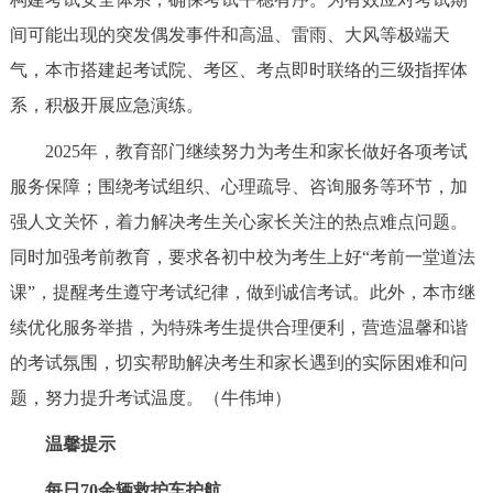
走进北京
间可能出现的突发偶发事件和高温、雷雨、大风等极端天
北京概况
十六区概览
人文北京
气，本市搭建起考试院、考区、考点即时联络的三级指挥体
系，积极开展应急演练。
绿色北京
图说北京
视频北京
2025年，教育部门继续努力为考生和家长做好各项考试
服务保障；围绕考试组织、心理疏导、咨询服务等环节，加
多语种
强人文关怀，着力解决考生关心家长关注的热点难点问题。
ENGLISH
한국어
日本語
同时加强考前教育，要求各初中校为考生上好“考前一堂道法
课”，提醒考生遵守考试纪律，做到诚信考试。此外，本市继
DEUTSCH
FRANÇAIS
РУССКИЙ ЯЗЫК
续优化服务举措，为特殊考生提供合理便利，营造温馨和谐
的考试氛围，切实帮助解决考生和家长遇到的实际困难和问
ESPAÑOL
العربية
PORTUGUÊS
题，努力提升考试温度。
（牛伟坤）
ITALIANO
温馨提示
每日70余辆救护车护航