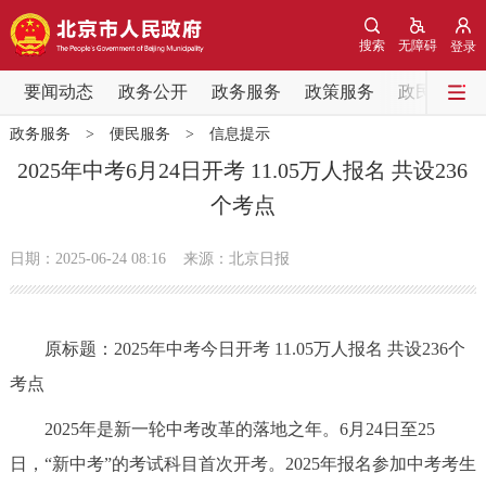
网站地图
搜索
无障碍
登录
要闻动态
要闻动态
政务公开
政务服务
政策服务
政民互动
政务服务
>
便民服务
>
信息提示
党中央精神
国务院信息
中央部委动态
2025年中考6月24日开考 11.05万人报名 共设236
个考点
北京要闻
会议信息
部门动态
日期：2025-06-24 08:16
来源：北京日报
各区热点
政务公开
原标题：2025年中考今日开考 11.05万人报名 共设236个
考点
市领导
机构职能
政策服务
2025年是新一轮中考改革的落地之年。6月24日至25
政策兑现
政策解读
回应关切
日，“新中考”的考试科目首次开考。2025年报名参加中考考生