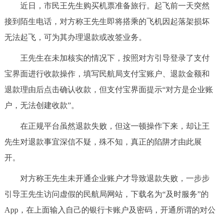
近日，市民王先生购买机票准备旅行。起飞前一天突然
决策公开
专题公开
接到陌生电话，对方称王先生即将搭乘的飞机因起落架损坏
政务服务
无法起飞，可为其办理退款或改签业务。
王先生在未加核实的情况下，按照对方引导登录了支付
个人服务
法人服务
部门服务
宝界面进行收款操作，填写民航局支付宝账户、退款金额和
退款理由后点击确认收款，但支付宝界面提示“对方是企业账
便民服务
利企服务
投资项目
户，无法创建收款”。
中介服务
阳光政务
在正规平台虽然退款失败，但这一顿操作下来，却让王
先生对退款事宜深信不疑，殊不知，真正的陷阱才由此展
政民互动
开。
12345网上接诉即办
我要咨询
我要建议
对方称王先生未开通企业账户才导致退款失败，一步步
引导王先生访问虚假的民航局网站，下载名为“及时服务”的
参与调查
在线访谈
图说互动
App，在上面输入自己的银行卡账户及密码，开通所谓的对公