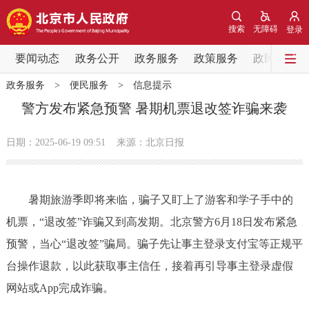
网站地图
搜索
无障碍
登录
要闻动态
要闻动态
政务公开
政务服务
政策服务
政民互动
政务服务
>
便民服务
>
信息提示
党中央精神
国务院信息
中央部委动态
警方发布紧急预警 暑期机票退改签诈骗来袭
北京要闻
会议信息
部门动态
日期：2025-06-19 09:51
来源：北京日报
各区热点
暑期旅游季即将来临，骗子又盯上了游客和学子手中的
政务公开
机票，“退改签”诈骗又到高发期。北京警方6月18日发布紧急
预警，当心“退改签”骗局。骗子先让事主登录支付宝等正规平
市领导
机构职能
政策服务
台操作退款，以此获取事主信任，接着再引导事主登录虚假
政策兑现
政策解读
回应关切
网站或App完成诈骗。