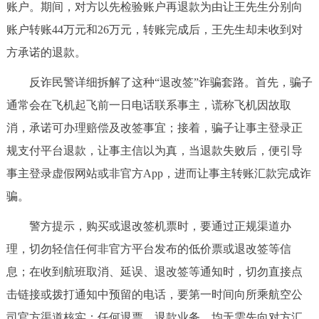
走进北京
账户。期间，对方以先检验账户再退款为由让王先生分别向
账户转账44万元和26万元，转账完成后，王先生却未收到对
北京概况
十六区概览
人文北京
方承诺的退款。
反诈民警详细拆解了这种“退改签”诈骗套路。首先，骗子
绿色北京
图说北京
视频北京
通常会在飞机起飞前一日电话联系事主，谎称飞机因故取
多语种
消，承诺可办理赔偿及改签事宜；接着，骗子让事主登录正
规支付平台退款，让事主信以为真，当退款失败后，便引导
ENGLISH
한국어
日本語
事主登录虚假网站或非官方App，进而让事主转账汇款完成诈
骗。
DEUTSCH
FRANÇAIS
РУССКИЙ ЯЗЫК
警方提示，购买或退改签机票时，要通过正规渠道办
ESPAÑOL
العربية
PORTUGUÊS
理，切勿轻信任何非官方平台发布的低价票或退改签等信
息；在收到航班取消、延误、退改签等通知时，切勿直接点
ITALIANO
击链接或拨打通知中预留的电话，要第一时间向所乘航空公
司官方渠道核实；任何退票、退款业务，均无需先向对方汇