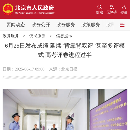
网站地图
搜索
无障碍
登录
要闻动态
要闻动态
政务公开
政务服务
政策服务
政民互动
政务服务
>
便民服务
>
信息提示
党中央精神
国务院信息
中央部委动态
6月25日发布成绩 延续“背靠背双评”甚至多评模
式 高考评卷进程过半
北京要闻
会议信息
部门动态
日期：2025-06-17 09:00
来源：北京日报
各区热点
政务公开
市领导
机构职能
政策服务
政策兑现
政策解读
回应关切