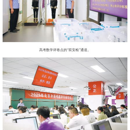
决策公开
专题公开
政务服务
个人服务
法人服务
部门服务
高考数学评卷点的“双安检”通道。
便民服务
利企服务
投资项目
中介服务
阳光政务
政民互动
12345网上接诉即办
我要咨询
我要建议
参与调查
在线访谈
图说互动