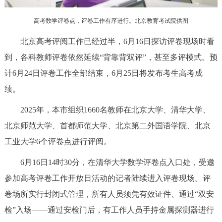
走进北京
高考数学评卷点，评卷工作有序进行。北京教育考试院供图
北京概况
十六区概览
人文北京
北京高考评阅工作已经过半，6月16日探访评卷现场时看
到，各科教师评卷依然延续“背靠背双评”，甚至多评模式。预
绿色北京
图说北京
视频北京
计6月24日评卷工作全部结束，6月25日将发布考生高考成
多语种
绩。
ENGLISH
한국어
2025年，本市组织1660名教师在北京大学、清华大学、
日本語
北京师范大学、首都师范大学、北京第二外国语学院、北京
DEUTSCH
FRANÇAIS
РУССКИЙ ЯЗЫК
工业大学6个评卷点进行评阅。
6月16日14时30分，在清华大学数学评卷点入口处，受邀
ESPAÑOL
العربية
PORTUGUÊS
参加高考评卷工作开放日活动的记者陆续进入评卷现场。评
卷场所实行封闭式管理，所有人员须凭有效证件、通过“双安
ITALIANO
检”入场——通过安检门后，有工作人员手持金属探测器进行