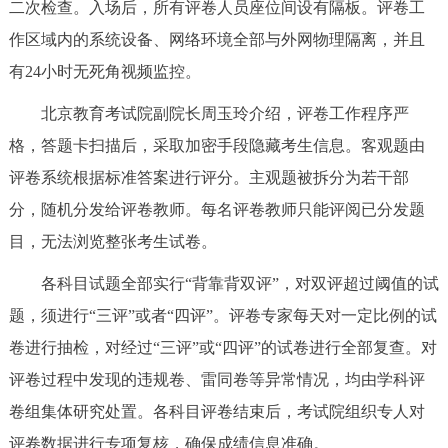
二次检查。入场后，所有评卷人员座位间设有隔板。评卷工
回到顶部
作区域内的系统设备、网络环境全部与外网物理隔离，并且
有24小时无死角视频监控。
北京教育考试院副院长周玉玲介绍，评卷工作程序严
格，答题卡扫描后，采取加密手段隐藏考生信息。客观题由
评卷系统根据标准答案进行评分。主观题被拆分为若干部
分，随机分发给评卷教师。每名评卷教师只能评阅已分发题
目，无法浏览整张考生试卷。
各科目试题全部实行“背靠背双评”，对双评超过阈值的试
题，须进行“三评”或者“四评”。评卷专家每天对一定比例的试
卷进行抽检，对经过“三评”或“四评”的试卷进行全部复查。对
评卷过程中发现的违规卷、雷同卷等异常情况，均由学科评
卷组集体研究处置。各科目评卷结束后，考试院组织专人对
评卷数据进行专项复核，确保成绩信息准确。