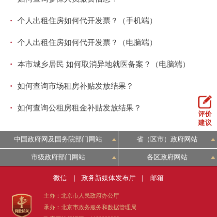
走进北京
·
个人出租住房如何代开发票？（手机端）
北京概况
十六区概览
人文北京
·
个人出租住房如何代开发票？（电脑端）
绿色北京
图说北京
视频北京
·
本市城乡居民 如何取消异地就医备案？（电脑端）
多语种
·
如何查询市场租房补贴发放结果？
·
ENGLISH
한국어
日本語
如何查询公租房租金补贴发放结果？
评价
建议
DEUTSCH
FRANÇAIS
РУССКИЙ ЯЗЫК
中国政府网及国务院部门网站
省（区市）政府网站
市级政府部门网站
各区政府网站
ESPAÑOL
العربية
PORTUGUÊS
微信
|
政务新媒体发布厅
|
邮箱
ITALIANO
主办：北京市人民政府办公厅
承办：北京市政务服务和数据管理局