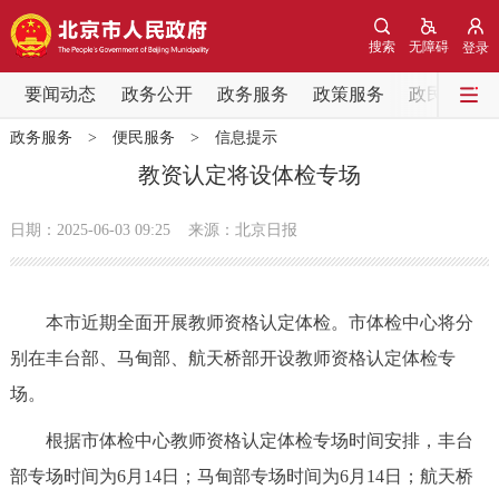
网站地图
搜索
无障碍
登录
要闻动态
要闻动态
政务公开
政务服务
政策服务
政民互动
政务服务
>
便民服务
>
信息提示
党中央精神
国务院信息
中央部委动态
教资认定将设体检专场
北京要闻
会议信息
部门动态
日期：2025-06-03 09:25
来源：北京日报
各区热点
本市近期全面开展教师资格认定体检。市体检中心将分
政务公开
别在丰台部、马甸部、航天桥部开设教师资格认定体检专
场。
市领导
机构职能
政策服务
根据市体检中心教师资格认定体检专场时间安排，丰台
政策兑现
政策解读
回应关切
部专场时间为6月14日；马甸部专场时间为6月14日；航天桥