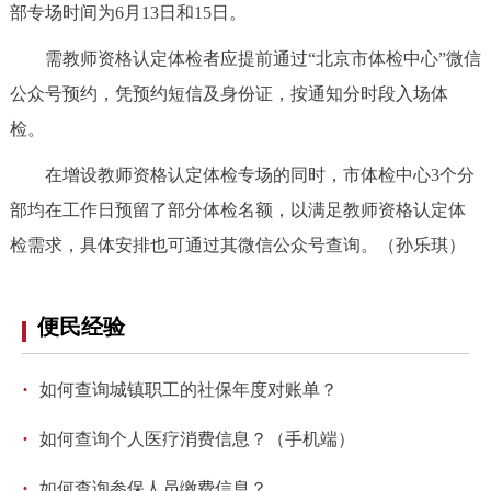
部专场时间为6月13日和15日。
决策公开
专题公开
需教师资格认定体检者应提前通过“北京市体检中心”微信
政务服务
公众号预约，凭预约短信及身份证，按通知分时段入场体
检。
个人服务
法人服务
部门服务
在增设教师资格认定体检专场的同时，市体检中心3个分
便民服务
利企服务
投资项目
部均在工作日预留了部分体检名额，以满足教师资格认定体
检需求，具体安排也可通过其微信公众号查询。（孙乐琪）
中介服务
阳光政务
便民经验
政民互动
12345网上接诉即办
我要咨询
我要建议
·
如何查询城镇职工的社保年度对账单？
·
如何查询个人医疗消费信息？（手机端）
参与调查
在线访谈
图说互动
·
如何查询参保人员缴费信息？