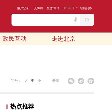
/
ENGLISH
用户登录
无障碍
繁体
简体
智能问答
政民互动
走进北京
字号：
大
中
小
分享：
热点推荐