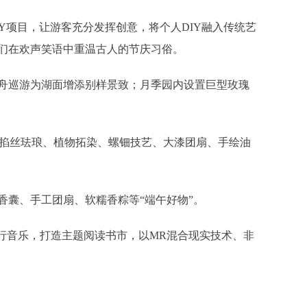
项目，让游客充分发挥创意，将个人DIY融入传统艺
们在欢声笑语中重温古人的节庆习俗。
巡游为湖面增添别样景致；月季园内设置巨型玫瑰
掐丝珐琅、植物拓染、螺钿技艺、大漆团扇、手绘油
囊、手工团扇、软糯香粽等“端午好物”。
音乐，打造主题阅读书市，以MR混合现实技术、非