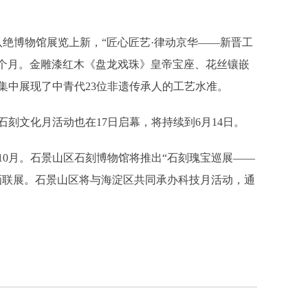
绝博物馆展览上新，“匠心匠艺·律动京华——新晋工
2个月。金雕漆红木《盘龙戏珠》皇帝宝座、花丝镶嵌
集中展现了中青代23位非遗传承人的工艺水准。
文化月活动也在17日启幕，将持续到6月14日。
月。石景山区石刻博物馆将推出“石刻瑰宝巡展——
画联展。石景山区将与海淀区共同承办科技月活动，通