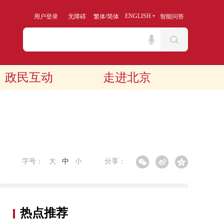
/
ENGLISH
用户登录
无障碍
繁体
简体
智能问答
政民互动
走进北京
字号：
大
中
小
分享：
热点推荐