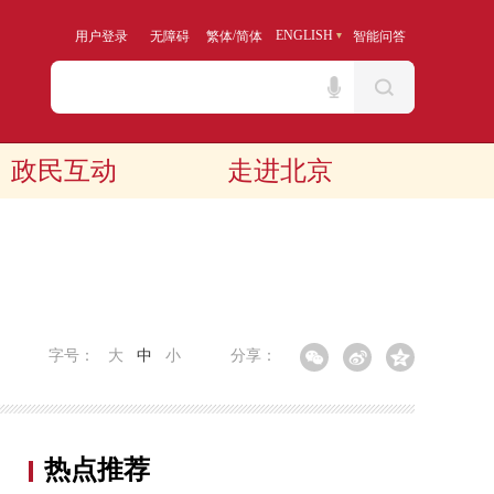
/
ENGLISH
用户登录
无障碍
繁体
简体
智能问答
政民互动
走进北京
字号：
大
中
小
分享：
热点推荐