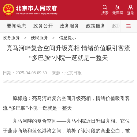
网站地图
搜索
无障碍
登录
要闻动态
要闻动态
政务公开
政务服务
政策服务
政民互动
政务服务
>
便民服务
>
信息提示
党中央精神
国务院信息
中央部委动态
亮马河畔复合空间升级亮相 情绪价值吸引客流
“多巴胺”小院一逛就是一整天
北京要闻
会议信息
部门动态
日期：2025-04-08 09:30
来源：北京日报
各区热点
政务公开
原标题：亮马河畔复合空间升级亮相，情绪价值吸引客
流 “多巴胺”小院一逛就是一整天
市领导
机构职能
政策服务
亮马河畔的复合空间——亮马小院近日升级亮相。它位
政策兑现
政策解读
回应关切
于燕莎商场和蓝色港湾之间，填补了该河段的商业空白，被