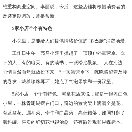
维重构商业空间。李丽说，今后，这些店铺将根据消费者的
反馈定期调改，常换常新。
5家小店个个有特色
小院里，是能给人们提供情绪价值的“多巴胺”消费场景。
工作日中午，亮马小院里撑起了一顶顶户外露营伞。伞
下的人，有的聊天、有的读书，一派松弛景象。“人在河边，
心情自然而然就放松下来。”一顶露营伞下，陈晓路留着及腰
的卷发，戴着珍珠耳环，她点了气泡果饮和一份汉堡。
5家小店，个个有特色。就拿花店来说，那是一幢乳白色
小屋，一株青珊瑚摆在门口，窗边的置物架上满满全是花，
有蓝盆花、漏斗菜、牵牛和白晶菊，高低错落，如同打翻了
颜料罐。售卖的鲜切花也很治愈，还有微景观和蝴蝶标本。