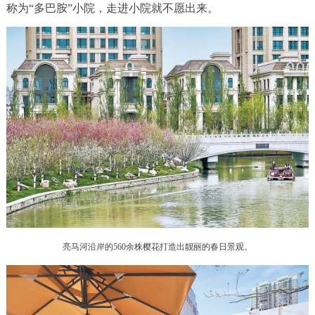
称为“多巴胺”小院，走进小院就不愿出来。
决策公开
专题公开
政务服务
个人服务
法人服务
部门服务
便民服务
利企服务
投资项目
中介服务
阳光政务
政民互动
12345网上接诉即办
我要咨询
我要建议
亮马河沿岸的560余株樱花打造出靓丽的春日景观。
参与调查
在线访谈
图说互动