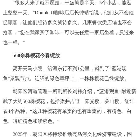
“很多人来了就不愿走，一坐就是半天。5个小店，能逛
上整整一天。”Double U咖啡店店长钟靖怡说，他们从不会催
促顾客，让他们想待多久就待多久。几家餐饮类店铺也不会
抢客，“您在我家买了咖啡，可以去任意一家店坐着，反过来
也一样。”
560余株樱花今春绽放
离开亮马小院，沿河东行不到1公里，就到了“蓝港观
鱼”景观节点。连绵的绿色草坪上，一株株樱花已经绽放。
朝阳区河道管理一所副所长刘祎介绍，“蓝港观鱼”附近新
栽了大约560株樱花，包括染井吉野、阳光樱、关山樱、红绯
衣4个品种。“这几种樱花有单瓣的也有重瓣的，有粉色、白
色、暗红粉色和淡紫色。”
2025年，朝阳区将持续推动亮马河文化经济带建设，围