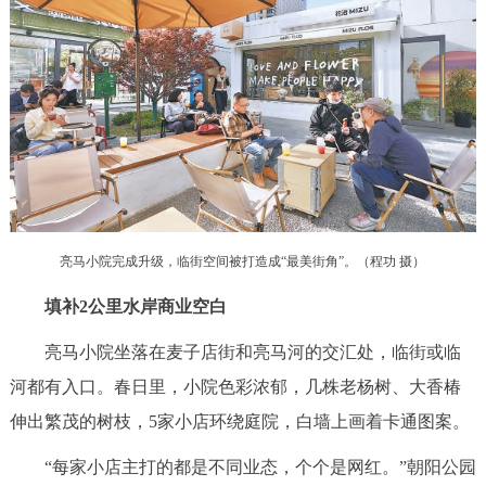
走进北京
北京概况
十六区概览
人文北京
绿色北京
图说北京
视频北京
多语种
ENGLISH
한국어
日本語
亮马小院完成升级，临街空间被打造成“最美街角”。（程功 摄）
DEUTSCH
FRANÇAIS
РУССКИЙ ЯЗЫК
填补2公里水岸商业空白
亮马小院坐落在麦子店街和亮马河的交汇处，临街或临
ESPAÑOL
العربية
PORTUGUÊS
河都有入口。春日里，小院色彩浓郁，几株老杨树、大香椿
伸出繁茂的树枝，5家小店环绕庭院，白墙上画着卡通图案。
ITALIANO
“每家小店主打的都是不同业态，个个是网红。”朝阳公园