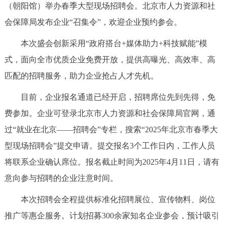
（朝阳馆）举办春季大型现场招聘会。
北京市人力资源和社
决策公开
专题公开
会保障局
发布企业“召集令”，欢迎企业预约参会。
政务服务
本次盛会创新采用“政府搭台+媒体助力+科技赋能”模
式，面向全市优质企业免费开放，提供高曝光、高效率、高
个人服务
法人服务
部门服务
匹配的招聘服务，助力企业抢占人才先机。
便民服务
利企服务
投资项目
目前，企业报名通道已经开启，招聘席位先到先得，免
费参加。企业可登录
北京市人力资源和社会保障局
官网，通
中介服务
阳光政务
过“就业在北京——招聘会”专栏，搜索“2025年北京市春季大
型现场招聘会”提交申请。提交报名3个工作日内，工作人员
政民互动
将联系企业确认席位。报名截止时间为2025年4月11日，请有
12345网上接诉即办
我要咨询
我要建议
意向参与招聘的企业注意时间。
本次招聘会全程提供标准化招聘展位、宣传物料、岗位
参与调查
在线访谈
图说互动
推广等惠企服务。计划招募300余家知名企业参会，预计吸引