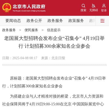
网站地图
搜索
无障碍
登录
要闻动态
要闻动态
政务公开
政务服务
政策服务
政民互动
政务服务
>
便民服务
>
信息提示
党中央精神
国务院信息
中央部委动态
老国展大型招聘会发布企业“召集令” 4月19日举
行 计划招募300余家知名企业参会
北京要闻
会议信息
部门动态
日期：2025-04-08 08:17
来源：北京日报
各区热点
政务公开
原标题：老国展大型招聘会发布企业“召集令” 4月19日举
行，计划招募300余家知名企业参会
市领导
机构职能
政策服务
为搭建企业与人才精准对接的桥梁，北京市人力资源和
政策兑现
政策解读
回应关切
社会保障局将于4月19日9:00-15:00在北京·中国国际展览中心