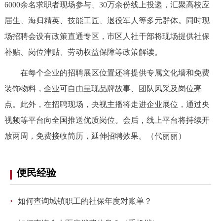
走进北京
6000余名求职者现场参与、30万余份线上投递，汇聚高校应
届生、海归精英、技能工匠、退役军人等多元群体。同时现
北京概况
十六区概览
人文北京
场招聘会设有政策直通专区，市区人社干部将现场提供社保
补贴、岗位津贴、劳动权益保障等政策解读。
绿色北京
图说北京
视频北京
在每个企业的招聘展区位置还将提供专属文化墙和免费
多语种
装饰物料，企业可自由呈现品牌故事、团队风采及岗位亮
点。此外，在招聘现场，央视主播将走进企业展位，通过央
ENGLISH
한국어
日本語
视频等平台向全国推送优质岗位。会后，线上平台将持续开
放两周，免费接收简历，延伸招聘效果。
（代丽丽）
DEUTSCH
FRANÇAIS
РУССКИЙ ЯЗЫК
ESPAÑOL
العربية
PORTUGUÊS
便民经验
ITALIANO
·
如何查询城镇职工的社保年度对账单？