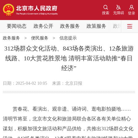
网站地图
搜索
无障碍
登录
要闻动态
要闻动态
政务公开
政务服务
政策服务
政民互动
政务服务
>
便民服务
>
信息提示
党中央精神
国务院信息
中央部委动态
312场群众文化活动、843场各类演出、12条旅游
线路、10大赏花胜景地 清明丰富活动助推“春日
北京要闻
会议信息
部门动态
经济”
各区热点
日期：2025-04-02 10:05
来源：北京日报
政务公开
赏春花、看演出、观非遗、诵诗词、逛电影拍摄地……
市领导
机构职能
政策服务
清明节将至，北京市文化和旅游局联合各区各有关单位精心
政策兑现
政策解读
回应关切
谋划，积极加强文旅活动和产品供给，共推出312场群众文化