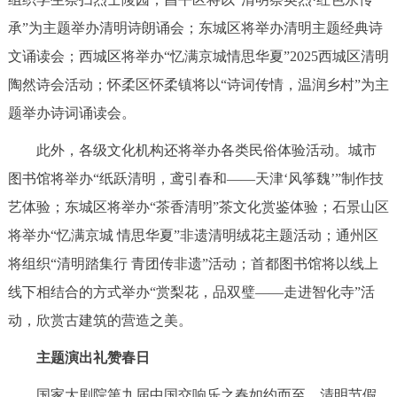
走进北京
承”为主题举办清明诗朗诵会；东城区将举办清明主题经典诗
北京概况
十六区概览
人文北京
文诵读会；西城区将举办“忆满京城情思华夏”2025西城区清明
陶然诗会活动；怀柔区怀柔镇将以“诗词传情，温润乡村”为主
绿色北京
图说北京
视频北京
题举办诗词诵读会。
此外，各级文化机构还将举办各类民俗体验活动。城市
多语种
图书馆将举办“纸跃清明，鸢引春和——天津‘风筝魏’”制作技
ENGLISH
한국어
日本語
艺体验；东城区将举办“茶香清明”茶文化赏鉴体验；石景山区
将举办“忆满京城 情思华夏”非遗清明绒花主题活动；通州区
DEUTSCH
FRANÇAIS
РУССКИЙ ЯЗЫК
将组织“清明踏集行 青团传非遗”活动；首都图书馆将以线上
线下相结合的方式举办“赏梨花，品双璧——走进智化寺”活
ESPAÑOL
العربية
PORTUGUÊS
动，欣赏古建筑的营造之美。
ITALIANO
主题演出礼赞春日
国家大剧院第九届中国交响乐之春如约而至，清明节假