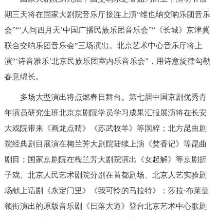
回到顶部
期三天将在国家大剧院音乐厅接连上演“维也纳交响乐团音乐
会”“‘人间四月天’中国广播民族乐团音乐会”“《长城》京津冀
联合交响乐团音乐会”三场演出。北京艺术中心音乐厅将上
演“‘诗音雅乐’北京民族乐团室内乐音乐会”，用诗意旋律勾勒
春意绵长。
多场大型演出将点燃春日舞台。第七届中国京剧优秀青
年演员研究生班北京京剧院学员学习成果汇报展演将在长安
大戏院带来《画龙点睛》《苏武牧羊》等国粹；北方昆曲剧
院经典剧目展演在梅兰芳大剧院陆续上演《焚香记》等昆曲
剧目；国家京剧院在梅兰芳大剧院演出《女起解》等京剧折
子戏。北京人民艺术剧院分别在首都剧场、北京人艺实验剧
场献上话剧《永定门里》《我可怜的马拉特》；莎拉·布莱曼
领衔演出的原版音乐剧《日落大道》登台北京艺术中心歌剧