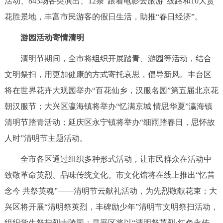
活动、843场各类演出、12条“跟着电影去旅游”线路和10大赏
决策公开
专题公开
花胜景地，丰富市民游客的假日生活，助推“春日经济”。
政务服务
游园活动寄情清明
清明节期间，全市将组织开展踏青、游园等活动，结合
个人服务
法人服务
部门服务
文明祭扫，用更加健康的方式寄托哀思，倡导新风。丰台区
将在世界花卉大观园举办“百花仙乡，汉服名园”第五届北京花
便民服务
利企服务
投资项目
朝汉服节；大兴区瀛海镇将举办“忆满京城 情思华夏”瀛海镇
清明节踏青活动；延庆区永宁镇将举办“细雨踏春日，思怀故
中介服务
阳光政务
人时”清明节主题活动。
政民互动
全市各区通过组织多种形式活动，让市民群众在活动中
12345网上接诉即办
我要咨询
我要建议
致敬革命英烈、品味传统文化。市文化馆将在线上推出“忆昔
念今 共祭英魂”——清明节云献礼活动，为先烈敬献花束；大
参与调查
在线访谈
图说互动
兴区将开展“清明祭英烈，丰碑励少年”清明节文明祭扫活动，
组织学生祭扫烈士陵园；昌平区将以“清明祭英烈·红色永传