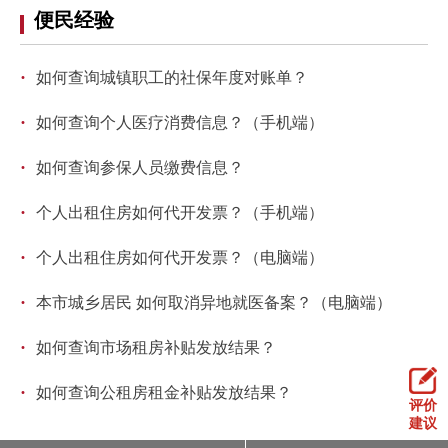
走进北京
便民经验
北京概况
十六区概览
人文北京
·
如何查询城镇职工的社保年度对账单？
·
绿色北京
图说北京
视频北京
如何查询个人医疗消费信息？（手机端）
·
如何查询参保人员缴费信息？
多语种
·
个人出租住房如何代开发票？（手机端）
ENGLISH
한국어
日本語
·
个人出租住房如何代开发票？（电脑端）
DEUTSCH
FRANÇAIS
РУССКИЙ ЯЗЫК
·
本市城乡居民 如何取消异地就医备案？（电脑端）
ESPAÑOL
العربية
PORTUGUÊS
·
如何查询市场租房补贴发放结果？
·
如何查询公租房租金补贴发放结果？
ITALIANO
评价
建议