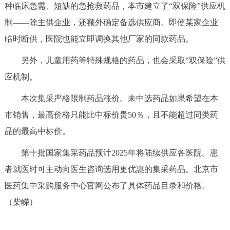
种临床急需、短缺的急抢救药品，本市建立了“双保险”供应机
决策公开
专题公开
制——除主供企业，还额外确定备选供应商。即使某家企业
政务服务
临时断供，医院也能立即调换其他厂家的同款药品。
另外，儿童用药等特殊规格的药品，也会采取“双保险”供
个人服务
法人服务
部门服务
应机制。
便民服务
利企服务
投资项目
本次集采严格限制药品涨价。未中选药品如果希望在本
市销售，最高价格只能比中标价贵50％，且不能超过同类药
中介服务
阳光政务
品的最高中标价。
政民互动
第十批国家集采药品预计2025年将陆续供应各医院。患
者就医时可主动向医生咨询选用更优惠的集采药品。北京市
12345网上接诉即办
我要咨询
我要建议
医药集中采购服务中心官网公布了具体药品目录和价格。
（柴嵘）
参与调查
在线访谈
图说互动