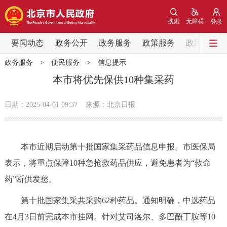
网站地图
搜索
无障碍
登录
要闻动态
要闻动态
政务公开
政务服务
政策服务
政民互动
政务服务
>
便民服务
>
信息提示
党中央精神
国务院信息
中央部委动态
本市将优先保供10种集采药
北京要闻
会议信息
部门动态
日期：2025-04-01 09:37
来源：北京日报
各区热点
本市近期启动第十批国家集采药品信息申报。市医保局
政务公开
表示，将重点保障10种急抢救药品供应，避免患者为“救命
药”断供发愁。
市领导
机构职能
政策服务
第十批国家集采共采购62种药品。通知明确，中选药品
政策兑现
政策解读
回应关切
在4月3日前完成本市挂网。针对艾司洛尔、多巴酚丁胺等10