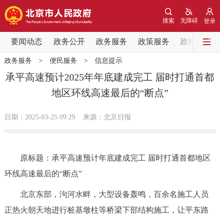
网站地图
搜索
无障碍
登录
要闻动态
要闻动态
政务公开
政务服务
政策服务
政民互动
政务服务
>
便民服务
>
信息提示
党中央精神
国务院信息
中央部委动态
承平高速预计2025年年底建成完工 届时打通首都
地区环线高速最后的“断点”
北京要闻
会议信息
部门动态
日期：2025-03-25 09:29
来源：北京日报
各区热点
政务公开
原标题：承平高速预计年底建成完工 届时打通首都地区
环线高速最后的“断点”
市领导
机构职能
政策服务
北京东部，泃河水畔，大型设备轰鸣，百余名施工人员
政策兑现
政策解读
回应关切
正热火朝天地进行桩基墩柱等桥梁下部结构施工，让平东路