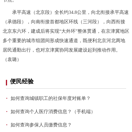
走进北京
承平高速（北京段）全长约34.8公里，向北衔接承平高速
北京概况
十六区概览
人文北京
（承德段），向南衔接首都地区环线（三河段），向西衔接
北京东六环，建成后将实现“大外环”整体贯通，在京津冀地区
绿色北京
图说北京
视频北京
多个重要的城市组团间形成快速通道，既便利北京河北两地
居民通勤出行，也对京津冀协同发展建设起到推动作用。
多语种
（袁璐）
ENGLISH
한국어
日本語
便民经验
DEUTSCH
FRANÇAIS
РУССКИЙ ЯЗЫК
·
如何查询城镇职工的社保年度对账单？
ESPAÑOL
العربية
PORTUGUÊS
·
如何查询个人医疗消费信息？（手机端）
ITALIANO
·
如何查询参保人员缴费信息？