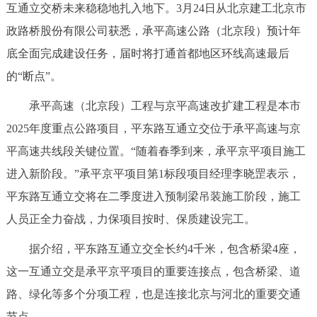
互通立交桥未来稳稳地扎入地下。3月24日从北京建工北京市
决策公开
专题公开
政路桥股份有限公司获悉，承平高速公路（北京段）预计年
政务服务
底全面完成建设任务，届时将打通首都地区环线高速最后
的“断点”。
个人服务
法人服务
部门服务
承平高速（北京段）工程与京平高速改扩建工程是本市
2025年度重点公路项目，平东路互通立交位于承平高速与京
便民服务
利企服务
投资项目
平高速共线段关键位置。“随着春季到来，承平京平项目施工
进入新阶段。”承平京平项目第1标段项目经理李晓罡表示，
中介服务
阳光政务
平东路互通立交将在二季度进入预制梁吊装施工阶段，施工
政民互动
人员正全力奋战，力保项目按时、保质建设完工。
12345网上接诉即办
我要咨询
我要建议
据介绍，平东路互通立交全长约4千米，包含桥梁4座，
这一互通立交是承平京平项目的重要连接点，包含桥梁、道
参与调查
在线访谈
图说互动
路、绿化等多个分项工程，也是连接北京与河北的重要交通
节点。