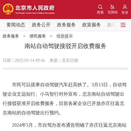
网站地图
搜索
无障碍
登录
要闻动态
要闻动态
政务公开
政务服务
政策服务
政民互动
政务服务
>
便民服务
>
信息提示
党中央精神
国务院信息
中央部委动态
南站自动驾驶接驳开启收费服务
北京要闻
会议信息
部门动态
日期：2025-03-14 09:44
来源：北京日报
各区热点
市民可以搭乘自动驾驶汽车赶高铁了。3月13日，自动驾
政务公开
驶企业文远知行、小马智行对外宣布，北京南站自动驾驶出
行接驳获准开启收费服务，目前各家企业已开放亦庄往返北
市领导
机构职能
政策服务
京南站的自动驾驶出行预约。
政策兑现
政策解读
回应关切
2024年5月，市自驾办发布通告明确了亦庄往返北京南站