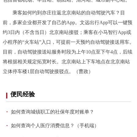
走进北京
乘客如何约到亦庄往返北京南站的自动驾驶汽车？目
北京概况
十六区概览
人文北京
前，多家企业都开发了自己的App。文远出行App可以一键预
约3日内（不含当日）北京南站接驳；乘客在小马智行App或
绿色北京
图说北京
视频北京
小程序的“火车站”入口，可提前一天预约自动驾驶接送用车。
目前，自动驾驶接送站服务时段为上午10点至下午4点，后续
多语种
将根据相关规定拓宽时长。北京南站上下车地点在北京南站
ENGLISH
한국어
日本語
立体停车楼1层自动驾驶接驳点。（曹政）
DEUTSCH
FRANÇAIS
РУССКИЙ ЯЗЫК
便民经验
ESPAÑOL
العربية
PORTUGUÊS
·
如何查询城镇职工的社保年度对账单？
ITALIANO
·
如何查询个人医疗消费信息？（手机端）