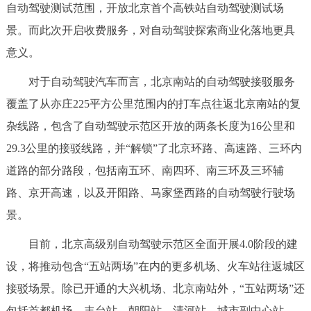
自动驾驶测试范围，开放北京首个高铁站自动驾驶测试场
决策公开
专题公开
景。而此次开启收费服务，对自动驾驶探索商业化落地更具
政务服务
意义。
对于自动驾驶汽车而言，北京南站的自动驾驶接驳服务
个人服务
法人服务
部门服务
覆盖了从亦庄225平方公里范围内的打车点往返北京南站的复
杂线路，包含了自动驾驶示范区开放的两条长度为16公里和
便民服务
利企服务
投资项目
29.3公里的接驳线路，并“解锁”了北京环路、高速路、三环内
道路的部分路段，包括南五环、南四环、南三环及三环辅
中介服务
阳光政务
路、京开高速，以及开阳路、马家堡西路的自动驾驶行驶场
政民互动
景。
12345网上接诉即办
我要咨询
我要建议
目前，北京高级别自动驾驶示范区全面开展4.0阶段的建
设，将推动包含“五站两场”在内的更多机场、火车站往返城区
参与调查
在线访谈
图说互动
接驳场景。除已开通的大兴机场、北京南站外，“五站两场”还
包括首都机场、丰台站、朝阳站、清河站、城市副中心站。