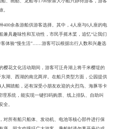
船、画舫、龙船等1700余条大小船只静待游客，游客
旅。
种400余条游船供游客选择。其中，4人座与6人座的电
船兼具趣味性和互动性，市民手摇木桨，追忆“让我们
客体验“慢生活”……游客可以根据出行人数和兴趣选
的樱花文化活动期间，游客可泛舟湖上将千米樱堤的
于东湖、西湖的南北两岸。在船只类型方面，公园提供
及4人脚踏船，还有深受小朋友欢迎的火烈鸟、海豚等卡
慧管理系统，能实现一键扫码购票、线上排队、自助叫
安全。
对所有船只船体、发动机、电池等核心部件进行保
有序。园方也呼吁广大游客，乘船时请勿离开座位或