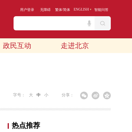
/
ENGLISH
用户登录
无障碍
繁体
简体
智能问答
政民互动
走进北京
字号：
大
中
小
分享：
热点推荐