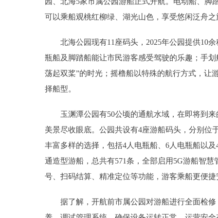
园、北海5家市属公园游船正式开航。电动船、脚踏
可以乘船观桃红柳绿、湖光山色，享受悠闲泛舟之
北海公园现有11座码头，2025年公园提供10余
瓶船及脚踏船能让市民游客感受驾驶的乐趣；手划
荡起双桨”的时光；摇橹船以特殊的航行方式，让游
择船型。
玉渊潭公园有50公顷的通航水域，在即将到来
美景尽收眼底。公园共设有4座游船码头，分别位
丰富多样的选择，包括4人电瓶船、6人电瓶船以
通造型游船，总共有571条，全部启用5G游船智
号、扫码结算、精准定位等功能，游客乘船更便捷
据了解，开航前市属公园对游船进行全面检修，
养，调试管理系统，确保设备运转正常、运营安全