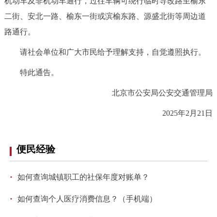
机动车及非机动车通行，过往车辆可绕行临时导改路至榆东
决策公开
专题公开
二街、安北一路、榆东一街或滨榆东路、源盛北街等周边道
路通行。
政务服务
请社会单位和广大市民给予理解支持，自觉遵照执行。
个人服务
法人服务
部门服务
特此通告。
便民服务
利企服务
投资项目
北京市公安局公安交通管理局
2025年2月21日
中介服务
阳光政务
政民互动
便民经验
12345网上接诉即办
我要咨询
我要建议
·
如何查询城镇职工的社保年度对账单？
参与调查
在线访谈
图说互动
·
如何查询个人医疗消费信息？（手机端）