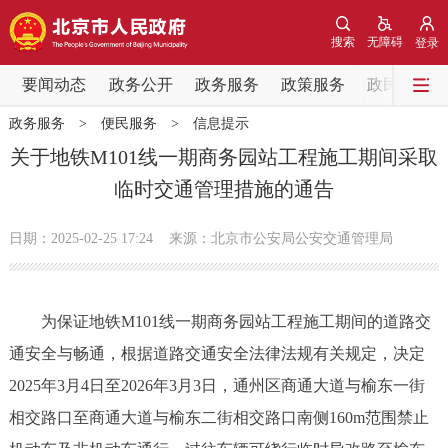
网站地图
搜索
无障碍
登录
要闻动态
要闻动态
政务公开
政务服务
政策服务
政民互动
政务服务
>
便民服务
>
信息提示
党中央精神
国务院信息
中央部委动态
关于地铁M101线一期商务园站工程施工期间采取
临时交通管理措施的通告
北京要闻
会议信息
部门动态
日期：2025-02-25 17:24
来源：​北京市公安局公安交通管理局
各区热点
政务公开
为保证地铁M101线一期商务园站工程施工期间的道路交
通安全与畅通，根据道路交通安全法律法规有关规定，决定
市领导
机构职能
政策服务
2025年3月4日至2026年3月3日，通州区商通大道与榆东一街
政策兑现
政策解读
回应关切
相交路口至商通大道与榆东二街相交路口南侧160m范围禁止