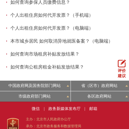
·
如何查询参保人员缴费信息？
走进北京
·
个人出租住房如何代开发票？（手机端）
北京概况
十六区概览
人文北京
·
个人出租住房如何代开发票？（电脑端）
绿色北京
图说北京
视频北京
·
本市城乡居民 如何取消异地就医备案？（电脑端）
多语种
·
如何查询市场租房补贴发放结果？
ENGLISH
한국어
日本語
·
如何查询公租房租金补贴发放结果？
评价
建议
DEUTSCH
FRANÇAIS
РУССКИЙ ЯЗЫК
中国政府网及国务院部门网站
省（区市）政府网站
市级政府部门网站
各区政府网站
ESPAÑOL
العربية
PORTUGUÊS
微信
|
政务新媒体发布厅
|
邮箱
ITALIANO
主办：北京市人民政府办公厅
承办：北京市政务服务和数据管理局