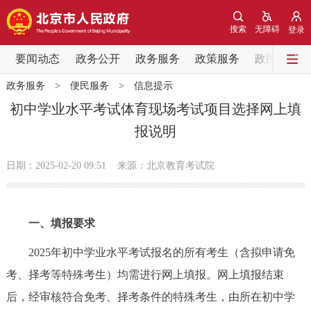
网站地图
搜索
无障碍
登录
要闻动态
要闻动态
政务公开
政务服务
政策服务
政民互动
政务服务
>
便民服务
>
信息提示
党中央精神
国务院信息
中央部委动态
初中学业水平考试体育现场考试项目选择网上填
报说明
北京要闻
会议信息
部门动态
日期：2025-02-20 09:51
来源：北京教育考试院
各区热点
政务公开
一、填报要求
市领导
机构职能
政策服务
2025年初中学业水平考试报名的所有考生（含拟申请免
考、择考等特殊考生）均需进行网上填报。网上填报结束
政策兑现
政策解读
回应关切
后，经审核符合免考、择考条件的特殊考生，由所在初中学