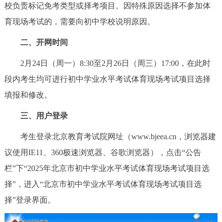
校负责标记免考类型或择考项目。因特殊原因选择不参加体
决策公开
专题公开
育现场考试的，需要向初中学校说明原因。
政务服务
二、开网时间
个人服务
法人服务
部门服务
2月24日（周一）8:30至2月26日（周三）17:00，在此时
段内考生均可进行初中学业水平考试体育现场考试项目选择
便民服务
利企服务
投资项目
填报和修改。
三、用户登录
中介服务
阳光政务
考生登录北京教育考试院网址（www.bjeea.cn，浏览器建
政民互动
议使用IE11、360极速浏览器、谷歌浏览器），点击“公告
栏”下“2025年北京市初中学业水平考试体育现场考试项目选
12345网上接诉即办
我要咨询
我要建议
择”，进入“北京市初中学业水平考试体育现场考试项目选
择”登录界面。
参与调查
在线访谈
图说互动