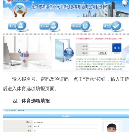
走进北京
北京概况
十六区概览
人文北京
绿色北京
图说北京
视频北京
多语种
ENGLISH
한국어
日本語
输入报名号、密码及验证码，点击“登录”按钮，输入正确
DEUTSCH
FRANÇAIS
РУССКИЙ ЯЗЫК
后进入体育选项填报页面。
ESPAÑOL
العربية
PORTUGUÊS
四、体育选项填报
ITALIANO