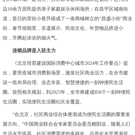
回到顶部
边10余万居民提供亲子家庭娱乐休闲场所；在昌平区城南街
道，昔日的背街小巷升级成了一条商铺林立的“昌盛小街”商业
街，春节假期里，非遗展示、民俗文化、年货物品挤进小
街，升腾起浓浓的烟火气。
连锁品牌是入驻主力
《北京培育建设国际消费中心城市2024年工作要点》提
出，要营造城市消费新场景，激发社区商业活力，在全市建
设一批布局合理、业态丰富、智慧便捷的一刻钟便民生活
圈。按照相关规划，到2025年，全市将建成856个一刻钟便民
生活圈，实现便民生活圈社区全覆盖。
“在北京，社区商业综合体逐渐成为便民生活圈的重要发
展方向。”中国商业联合会专家委员会委员赖阳说，随着人们
生活水平提高，社区消费需求的多样化、品质化水平逐渐提