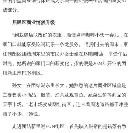
长的小型商业综合体正成为京城一刻钟便民生活圈的重要组
决策公开
专题公开
成部分。
政务服务
居民区商业悄然升级
“到裁缝店取改好的衣服，顺便点杯咖啡小憩一会儿，在
个人服务
法人服务
部门服务
家门口就能享受吃喝玩乐一条龙服务。”刚刚过去的周末，家
住朝阳区团结湖东里的市民孙女士坐在JM咖啡店，享受午后
便民服务
利企服务
投资项目
时光。她所说的家门口的新变化，指的便是2024年开业的团
结新里潮FUN街区。
中介服务
阳光政务
孙女士在团结湖东里长大，她熟悉的这片商业区域曾是
政民互动
主要售卖小商品、服装、渔具及观赏鱼、蔬菜生鲜等商品的
12345网上接诉即办
我要咨询
我要建议
天宇市场。“老市场变成网红街区，连带着周边道路都干净整
洁了不少。”她说。
参与调查
在线访谈
图说互动
走进团结新里潮FUN街区，首先映入眼帘的是错落有致