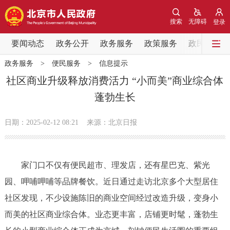
网站地图
搜索
无障碍
登录
要闻动态
要闻动态
政务公开
政务服务
政策服务
政民互动
政务服务
>
便民服务
>
信息提示
党中央精神
国务院信息
中央部委动态
社区商业升级释放消费活力 “小而美”商业综合体
蓬勃生长
北京要闻
会议信息
部门动态
日期：2025-02-12 08:21
来源：北京日报
各区热点
政务公开
家门口不仅有便民超市、理发店，还有星巴克、紫光
园、呷哺呷哺等品牌餐饮。近日通过走访北京多个大型居住
市领导
机构职能
政策服务
社区发现，不少设施陈旧的商业空间经过改造升级，变身小
政策兑现
政策解读
回应关切
而美的社区商业综合体。业态更丰富，店铺更时髦，蓬勃生