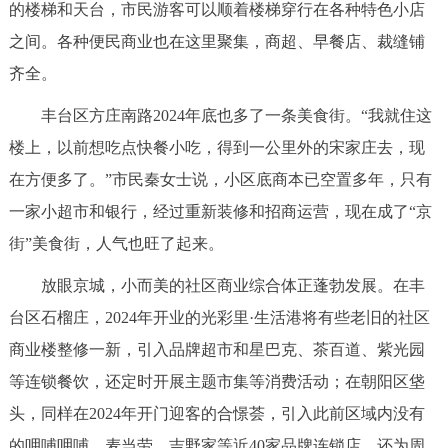
走进北京
的楼梯和天台，市民游客可以顺着楼梯穿行在各种特色小店
之间。各种便民商业也在这里聚集，商超、早餐店、裁缝铺
北京概况
十六区概览
人文北京
齐全。
丰台区方庄南路2024年底也多了一条美食街。“我就住这
绿色北京
图说北京
视频北京
楼上，以前想吃点快餐小吃，得到一公里外的宋家庄去，现
多语种
在方便多了。”市民秦女士说，小区底商本已空置多年，只有
一家小超市和银行，经过重新装修和招商运营，现在成了“京
ENGLISH
한국어
日本語
街”美食街，人气也旺了起来。
DEUTSCH
FRANÇAIS
РУССКИЙ ЯЗЫК
放眼京城，小而美的社区商业综合体正蓬勃发展。在丰
台区石榴庄，2024年开业的光彩里·生活港将有些老旧的社区
ESPAÑOL
العربية
PORTUGUÊS
商业楼整修一新，引入品牌超市和星巴克、茶百道、紫光园
等连锁餐饮，还定时开展主题市集等消费活动；在朝阳区垡
ITALIANO
头，同样在2024年开门迎客的合憬荟，引入此前区域内没有
的呷哺呷哺、麦当劳、吉野家等近40家品牌连锁店，还为周