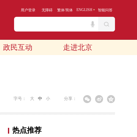
/
ENGLISH
用户登录
无障碍
繁体
简体
智能问答
政民互动
走进北京
字号：
大
中
小
分享：
热点推荐