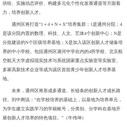
供给、实施动态评价、构建多元化个性化发展通道等方面着
决策公开
专题公开
力，培养创新人才。
政务服务
通州区将打造“1＋4＋N＋X”培养集群：1是通州分院；4
是该分院内置的数理、科技、人文、艺体4个创新中心；N是
个人服务
法人服务
部门服务
分批建设的N个区级培养基地；X是加入该区创新人才储备培
养的中小学校。包括通州区潞河中学在内的4所学校、北京航
便民服务
利企服务
投资项目
空航天大学虚拟现实技术与系统国家重点实验室等实验室、
多家高新技术企业等成为该区首批青少年创新人才培养基
中介服务
阳光政务
地。
政民互动
未来，通州区将形成多通道、长链条的创新人才成长路
12345网上接诉即办
我要咨询
我要建议
径。刘中阁说：“在学校培养的基础上，以基地为培养单元，
为学生建立实践学习的学籍账号，分类别、分学科在基地开
参与调查
在线访谈
图说互动
展创新人才培养的特色项目。”（牛伟坤）