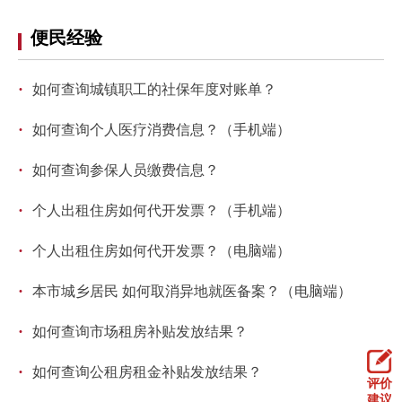
走进北京
便民经验
北京概况
十六区概览
人文北京
·
如何查询城镇职工的社保年度对账单？
绿色北京
图说北京
视频北京
·
如何查询个人医疗消费信息？（手机端）
多语种
·
如何查询参保人员缴费信息？
ENGLISH
한국어
日本語
·
个人出租住房如何代开发票？（手机端）
·
个人出租住房如何代开发票？（电脑端）
DEUTSCH
FRANÇAIS
РУССКИЙ ЯЗЫК
·
本市城乡居民 如何取消异地就医备案？（电脑端）
ESPAÑOL
العربية
PORTUGUÊS
·
如何查询市场租房补贴发放结果？
ITALIANO
·
如何查询公租房租金补贴发放结果？
评价
建议