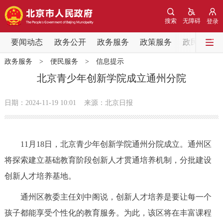
网站地图
搜索
无障碍
登录
要闻动态
要闻动态
政务公开
政务服务
政策服务
政民互动
政务服务
>
便民服务
>
信息提示
党中央精神
国务院信息
中央部委动态
北京青少年创新学院成立通州分院
北京要闻
会议信息
部门动态
日期：2024-11-19 10:01
来源：北京日报
各区热点
11月18日，北京青少年创新学院通州分院成立。通州区
政务公开
将探索建立基础教育阶段创新人才贯通培养机制，分批建设
创新人才培养基地。
市领导
机构职能
政策服务
通州区教委主任刘中阁说，创新人才培养是要让每一个
政策兑现
政策解读
回应关切
孩子都能享受个性化的教育服务。为此，该区将在丰富课程