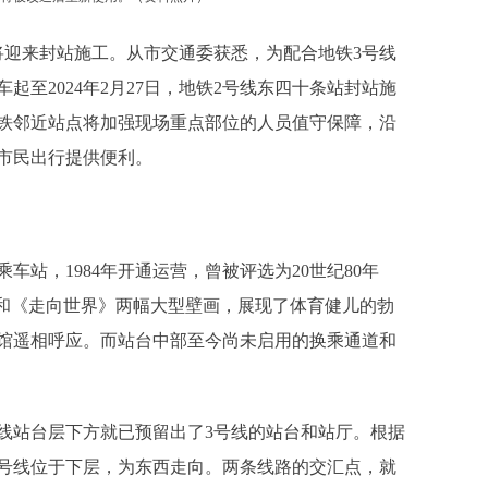
迎来封站施工。从市交通委获悉，为配合地铁3号线
车起至2024年2月27日，地铁2号线东四十条站封站施
铁邻近站点将加强现场重点部位的人员值守保障，沿
市民出行提供便利。
站，1984年开通运营，曾被评选为20世纪80年
》和《走向世界》两幅大型壁画，展现了体育健儿的勃
馆遥相呼应。而站台中部至今尚未启用的换乘通道和
。
站台层下方就已预留出了3号线的站台和站厅。根据
3号线位于下层，为东西走向。两条线路的交汇点，就