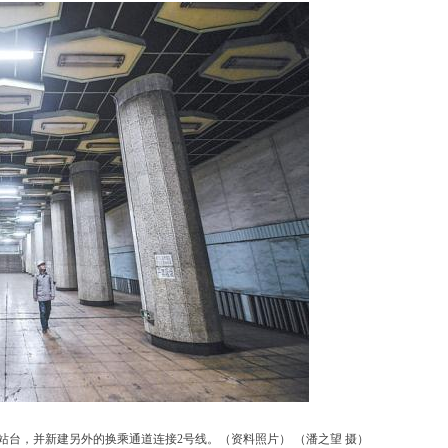
站台，并新建另外的换乘通道连接2号线。（资料照片） （潘之望 摄）