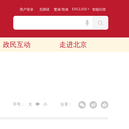
/
ENGLISH
用户登录
无障碍
繁体
简体
智能问答
政民互动
走进北京
字号：
大
中
小
分享：