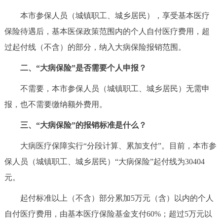
决策公开
专题公开
本市参保人员（城镇职工、城乡居民），享受基本医疗
保险待遇后，基本医保政策范围内的个人自付医疗费用，超
政务服务
过起付线（不含）的部分，纳入大病保险报销范围。
个人服务
法人服务
部门服务
二、“大病保险”是否需要个人申报？
不需要，本市参保人员（城镇职工、城乡居民）无需申
便民服务
利企服务
投资项目
报，也不需要缴纳额外费用。
中介服务
阳光政务
三、“大病保险”的报销标准是什么？
大病医疗保障实行“分段计算、累加支付”。目前，本市参
政民互动
保人员（城镇职工、城乡居民）“大病保险”起付线为30404
12345网上接诉即办
我要咨询
我要建议
元。
起付标准以上（不含）部分累加5万元（含）以内的个人
参与调查
在线访谈
图说互动
自付医疗费用，由基本医疗保险基金支付60%；超过5万元以