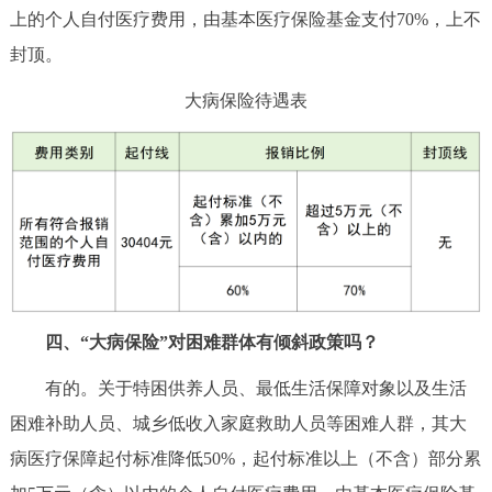
走进北京
上的个人自付医疗费用，由基本医疗保险基金支付70%，上不
封顶。
北京概况
十六区概览
人文北京
大病保险待遇表
绿色北京
图说北京
视频北京
多语种
ENGLISH
한국어
日本語
DEUTSCH
FRANÇAIS
РУССКИЙ ЯЗЫК
四、“大病保险”对困难群体有倾斜政策吗？
ESPAÑOL
العربية
PORTUGUÊS
有的。关于特困供养人员、最低生活保障对象以及生活
困难补助人员、城乡低收入家庭救助人员等困难人群，其大
ITALIANO
病医疗保障起付标准降低50%，起付标准以上（不含）部分累