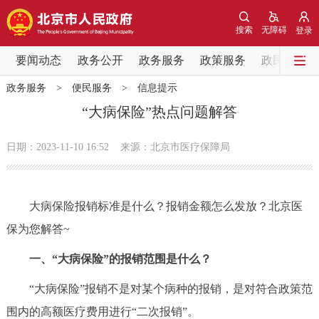
网站地图
搜索
无障碍
登录
要闻动态
要闻动态
政务公开
政务服务
政策服务
政民互动
政务服务
>
便民服务
>
信息提示
党中央精神
国务院信息
中央部委动态
“大病保险”热点问题解答
北京要闻
会议信息
部门动态
日期：2023-11-10 16:52
来源：北京市医疗保障局
各区热点
大病保险报销标准是什么？报销金额怎么发放？北京医
政务公开
保为您解答~
市领导
机构职能
政策服务
一、“大病保险”的报销范围是什么？
“大病保险”报销不是对某个病种的报销，是对符合政策范
政策兑现
政策解读
回应关切
围内的高额医疗费用进行“二次报销”。