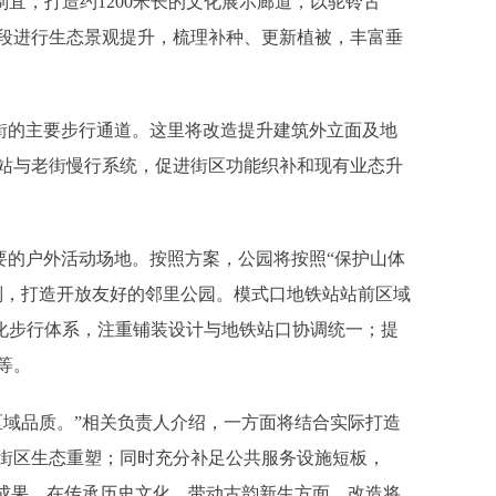
，打造约1200米长的文化展示廊道，以驼铃古
段进行生态景观提升，梳理补种、更新植被，丰富垂
的主要步行通道。这里将改造提升建筑外立面及地
站与老街慢行系统，促进街区功能织补和现有业态升
的户外活动场地。按照方案，公园将按照“保护山体
则，打造开放友好的邻里公园。模式口地铁站站前区域
优化步行体系，注重铺装设计与地铁站口协调统一；提
等。
域品质。”相关负责人介绍，一方面将结合实际打造
街区生态重塑；同时充分补足公共服务设施短板，
升成果。在传承历史文化、带动古韵新生方面，改造将