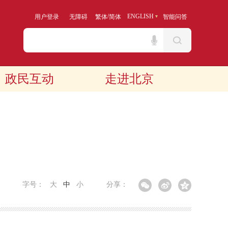
/
ENGLISH
用户登录
无障碍
繁体
简体
智能问答
政民互动
走进北京
字号：
大
中
小
分享：